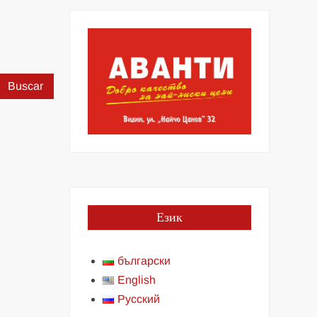
Buscar:
Език
български
English
Русский