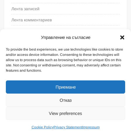
Лента записей
Лента комментариев
WordPress.org
Управление на съгласие
To provide the best experiences, we use technologies like cookies to store
and/or access device information. Consenting to these technologies will
allow us to process data such as browsing behavior or unique IDs on this
site. Not consenting or withdrawing consent, may adversely affect certain
features and functions.
Приемане
Отказ
На платформе WordPress
|
Тема FreeNews
|
от
View preferences
ThemeSpiral.com
.
Общие условия
Cookie Policy
Privacy Statement
Impressum