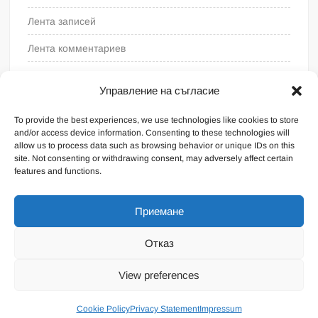
Лента записей
Лента комментариев
WordPress.org
Управление на съгласие
To provide the best experiences, we use technologies like cookies to store
and/or access device information. Consenting to these technologies will
allow us to process data such as browsing behavior or unique IDs on this
site. Not consenting or withdrawing consent, may adversely affect certain
features and functions.
Приемане
Отказ
На платформе WordPress
|
Тема FreeNews
|
от
View preferences
ThemeSpiral.com
.
Общие условия
Cookie Policy
Privacy Statement
Impressum