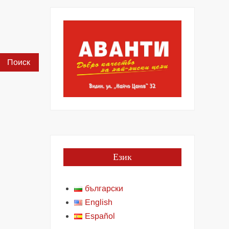
Найти:
Език
български
English
Español