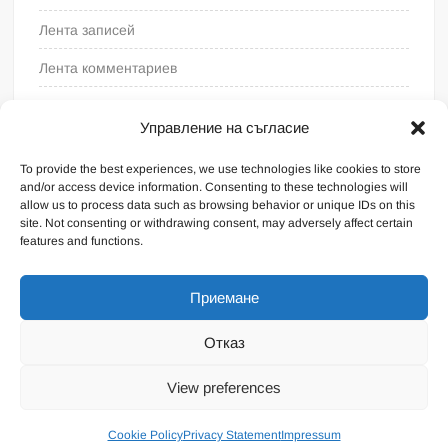
Лента записей
Лента комментариев
WordPress.org
Управление на съгласие
To provide the best experiences, we use technologies like cookies to store
and/or access device information. Consenting to these technologies will
allow us to process data such as browsing behavior or unique IDs on this
site. Not consenting or withdrawing consent, may adversely affect certain
features and functions.
Приемане
Отказ
На платформе WordPress
|
Тема FreeNews
|
от
View preferences
ThemeSpiral.com
.
Общие условия
Cookie Policy
Privacy Statement
Impressum