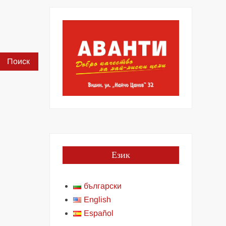
Найти:
Език
български
English
Español