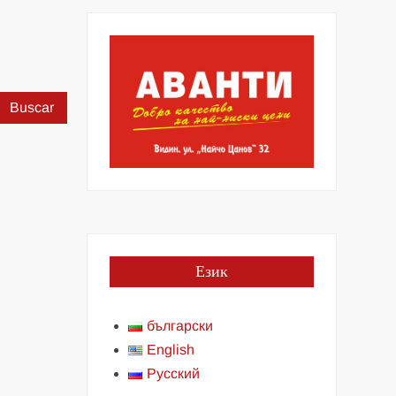
Buscar:
Език
български
English
Русский