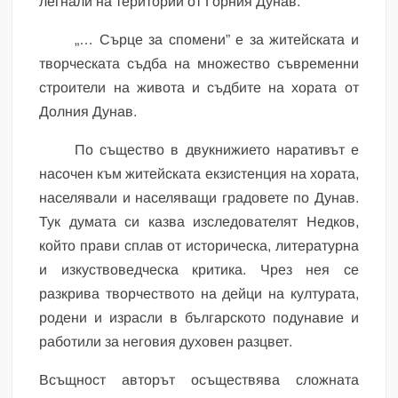
легнали на територии от Горния Дунав.
„… Сърце за спомени” е за житейската и
творческата съдба на множество съвременни
строители на живота и съдбите на хората от
Долния Дунав.
По същество в двукнижието наративът е
насочен към житейската екзистенция на хората,
населявали и населяващи градовете по Дунав.
Тук думата си казва изследователят Недков,
който прави сплав от историческа, литературна
и изкуствоведческа критика. Чрез нея се
разкрива творчеството на дейци на културата,
родени и израсли в българското подунавие и
работили за неговия духовен разцвет.
Всъщност авторът осъществява сложната