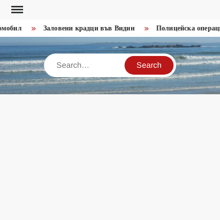
Skip
to
бил
Заловени крадци във Видин
Полицейска операция н
content
Search