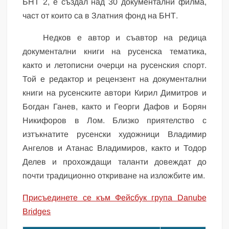
БНТ 2, е създал над 30 документални филма,
част от които са в Златния фонд на БНТ.
Недков е автор и съавтор на редица
документални книги на русенска тематика,
както и летописни очерци на русенския спорт.
Той е редактор и рецензент на документални
книги на русенските автори Кирил Димитров и
Богдан Ганев, както и Георги Дафов и Борян
Никифоров в Лом. Близко приятелство с
изтъкнатите русенски художници Владимир
Ангелов и Атанас Владимиров, както и Тодор
Делев и прохождащи таланти довеждат до
почти традиционно откриване на изложбите им.
Присъединете се към Фейсбук група Danube
Bridges