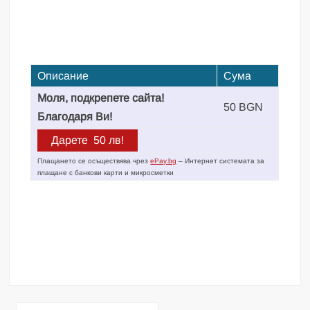
Описание
Сума
Моля, подкрепете сайта!
50 BGN
Благодаря Ви!
Плащането се осъществява чрез
ePay.bg
– Интернет системата за
плащане с банкови карти и микросметки