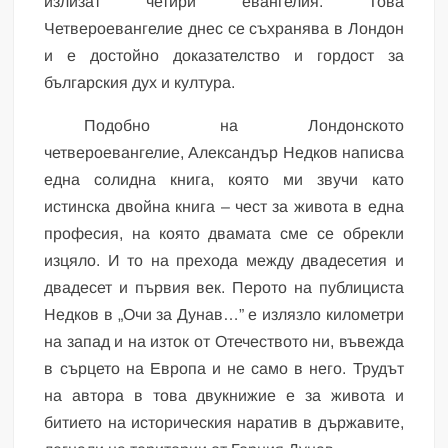
излизат четири евангелия. Това
Четвероевангелие днес се съхранява в Лондон
и е достойно доказателство и гордост за
българския дух и култура.
Подобно на Лондонското
четвероевангелие, Александър Недков написва
една солидна книга, която ми звучи като
истинска двойна книга – чест за живота в една
професия, на която двамата сме се обрекли
изцяло. И то на прехода между двадесетия и
двадесет и първия век. Перото на публициста
Недков в „Очи за Дунав…” е излязло километри
на запад и на изток от Отечеството ни, въвежда
в сърцето на Европа и не само в него. Трудът
на автора в това двукнижие е за живота и
битието на историческия наратив в държавите,