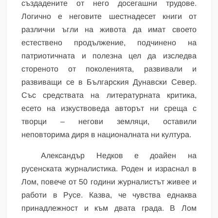
създадените от него досегашни трудове.
Логично е неговите шестнадесет книги от
различни ъгли на живота да имат своето
естествено продължение, подчинено на
патриотичната и полезна цел да изследва
стореното от поколенията, развивали и
развиващи се в Българския Дунавски Север.
Със средствата на литературната критика,
есето на изкуствоведа авторът ни среща с
творци – негови земляци, оставили
неповторима диря в националната ни култура.
Александър Недков е доайен на
русенската журналистика. Роден и израснал в
Лом, повече от 50 години журналистът живее и
работи в Русе. Казва, че чувства еднаква
принадлежност и към двата града. В Лом