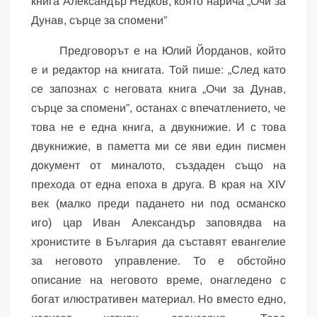
книга Александър Недков, която нарича „Очи за
Дунав, сърце за спомени”
Предговорът е на Юлий Йорданов, който
е и редактор на книгата. Той пише: „След като
се запознах с неговата книга „Очи за Дунав,
сърце за спомени”, останах с впечатлението, че
това не е една книга, а двукнижие. И с това
двукнижие, в паметта ми се яви един писмен
документ от миналото, създаден също на
прехода от една епоха в друга. В края на ХIV
век (малко преди падането ни под османско
иго) цар Иван Александър заповядва на
хронистите в България да съставят евангелие
за неговото управление. То е обстойно
описание на неговото време, онагледено с
богат илюстративен материал. Но вместо едно,