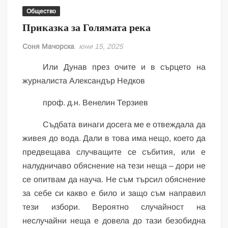
Общество
Приказка за Голямата река
Соня Мачорска
юни 15, 2025
Или Дунав през очите и в сърцето на
журналиста Александър Недков
проф. д.н. Венелин Терзиев
Съдбата винаги досега ме е отвеждала да
живея до вода. Дали в това има нещо, което да
предвещава случващите се събития, или е
налудничаво обяснение на тези неща – дори не
се опитвам да науча. Не съм търсил обяснение
за себе си какво е било и защо съм направил
тези избори. Вероятно случайност на
неслучайни неща е довела до тази безобидна