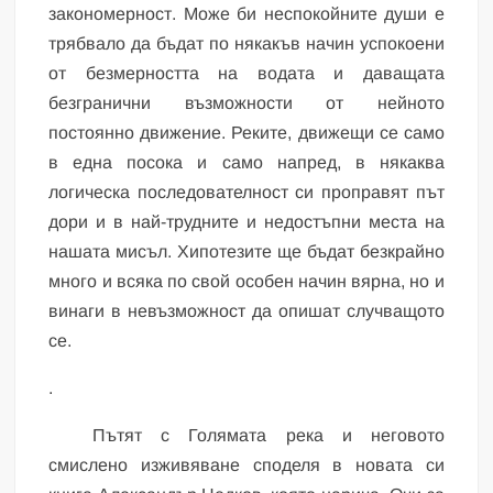
закономерност. Може би неспокойните души е
трябвало да бъдат по някакъв начин успокоени
от безмерността на водата и даващата
безгранични възможности от нейното
постоянно движение. Реките, движещи се само
в една посока и само напред, в някаква
логическа последователност си проправят път
дори и в най-трудните и недостъпни места на
нашата мисъл. Хипотезите ще бъдат безкрайно
много и всяка по свой особен начин вярна, но и
винаги в невъзможност да опишат случващото
се.
.
Пътят с Голямата река и неговото
смислено изживяване споделя в новата си