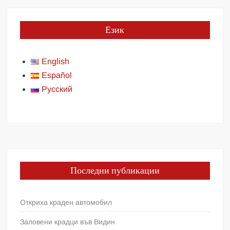
Език
English
Español
Русский
Последни публикации
Откриха краден автомобил
Заловени крадци във Видин