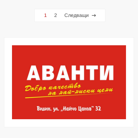
Разделяне
1
2
Следващи
на
публикациите
на
страници