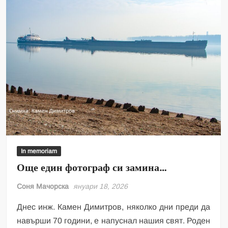
In memoriam
Още един фотограф си замина…
Соня Мачорска
януари 18, 2026
Днес инж. Камен Димитров, няколко дни преди да
навърши 70 години, е напуснал нашия свят. Роден