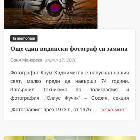
In memoriam
Още един видински фотограф си замина
Соня Мачорска
април 17, 2026
Фотографът Крум Хаджимитев е напуснал нашия
свят, малко преди да навърши 74 години.
Завършил Техникума по полиграфия и
фотография „Юлиус Фучик“ – София, секция
„Фотография“ през 1973 г., от 1975 …
READ MORE