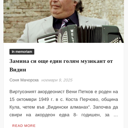
In memoriam
Замина си още един голям музикант от
Видин
Соня Мачорска
ноември 9, 2025
Виртуозният акордеонист Вени Петков е роден на
15 октомври 1949 г. в с. Коста Перчово, община
Кула, четем във „Видински алманах“. Започва да
свири на акордеон едва 8- годишен, за …
READ MORE