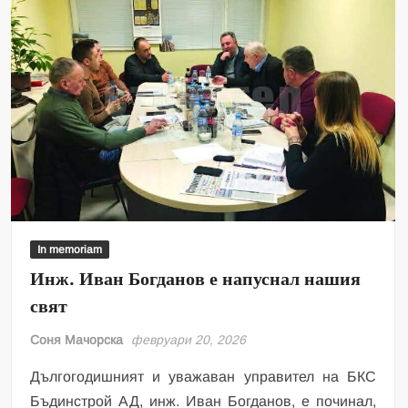
In memoriam
Инж. Иван Богданов е напуснал нашия
свят
Соня Мачорска
февруари 20, 2026
Дългогодишният и уважаван управител на БКС
Бъдинстрой АД, инж. Иван Богданов, е починал,