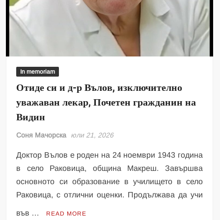
In memoriam
Отиде си и д-р Вълов, изключително
уважаван лекар, Почетен гражданин на
Видин
Соня Мачорска
юли 21, 2026
Доктор Вълов е роден на 24 ноември 1943 година
в село Раковица, община Макреш. Завършва
основното си образование в училището в село
Раковица, с отлични оценки. Продължава да учи
във …
READ MORE