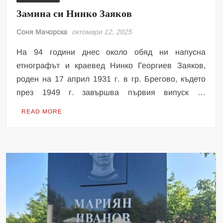
Замина си Нинко Заяков
Соня Мачорска
октомври 12, 2025
На 94 години днес около обяд ни напусна
етнографът и краевед Нинко Георгиев Заяков,
роден на 17 април 1931 г. в гр. Брегово, където
през 1949 г. завършва първия випуск …
READ MORE