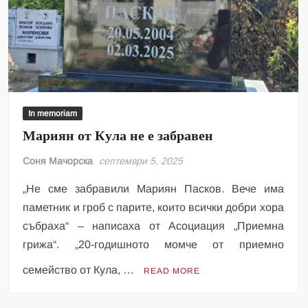
In memoriam
Мариян от Кула не е забравен
Соня Мачорска
септември 5, 2025
„Не сме забравили Мариян Пасков. Вече има
паметник и гроб с парите, които всички добри хора
събраха“ – написаха от Асоциация „Приемна
грижа“. „20-годишното момче от приемно
семейство от Кула, …
READ MORE