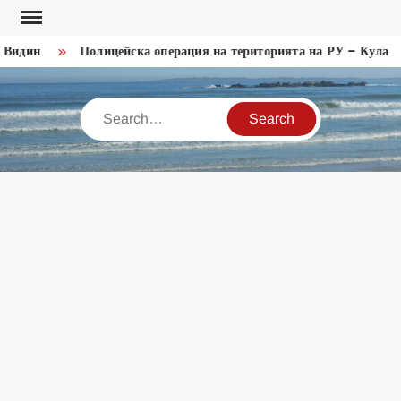
Skip
to
н
Полицейска операция на територията на РУ – Кула
М
content
Search