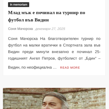
In memoriam
Млад мъж е починал на турнир по
футбол във Видин
Соня Мачорска
декември 27, 2025
Соня Мачорска На благотворителен турнир по
футбол на малки вратички в Спортната зала във
Видин преди минути внезапно е починал 25-
годишният Ангел Петров, футболист от „Бдин“ –
Видин, по неофициална …
READ MORE