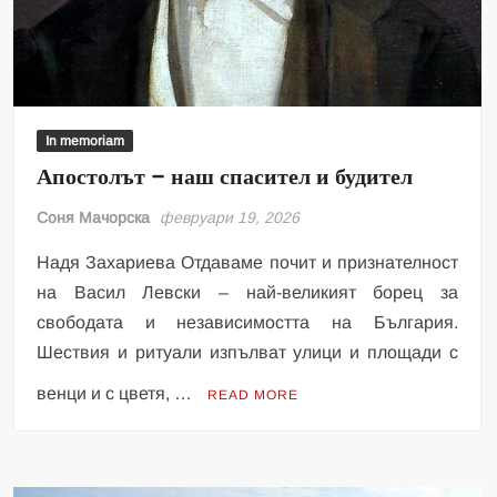
In memoriam
Апостолът – наш спасител и будител
Соня Мачорска
февруари 19, 2026
Надя Захариева Отдаваме почит и признателност
на Васил Левски – най-великият борец за
свободата и независимостта на България.
Шествия и ритуали изпълват улици и площади с
венци и с цветя, …
READ MORE