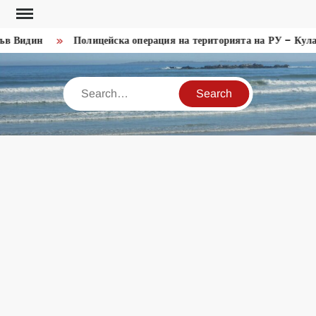
Skip
to
 Видин
Полицейска операция на територията на РУ – Кула
content
Search