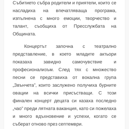
Събитието събра родители и приятели, които се
насладиха на впечатляваща програма,
изпълнена с много емоции, творчество и
талант, съобщиха от Пресслужбата на
Общината.
Концертът започна с театрално
представление, в което младите актьори
показаха завидно самочувствие и
професионализъм. След тях с множество
песни се представиха от вокална група
„Звънчета”, които заслужено получиха бурните
овации на всички присъстващи. С този
финален концерт децата си казаха последно
„чао” преди лятната ваканция, като си пожелаха
и много вдъхновение и успехи, когато се
съберат отново през септември.