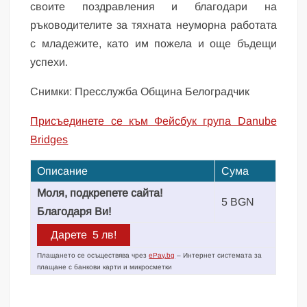
своите поздравления и благодари на
ръководителите за тяхната неуморна работата
с младежите, като им пожела и още бъдещи
успехи.
Снимки: Пресслужба Община Белоградчик
Присъединете се към Фейсбук група Danube
Bridges
Описание
Сума
Моля, подкрепете сайта!
5 BGN
Благодаря Ви!
Плащането се осъществява чрез
ePay.bg
– Интернет системата за
плащане с банкови карти и микросметки