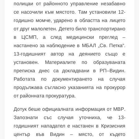
полицаи от районното управление незабавно
се насочили към мястото. Там установили 12-
годишно момче, ударено в областта на лицето
от друг малолетен. Детето било транспортирано
в ЦСМП, а след медицински преглед –
настанено за наблюдение в МБАЛ „Св. Петка“.
13-годишният автор на деянието също е
установен. Материалите по образуваната
преписка днес са докладвани в РП–Видин.
Работата по документирането на случая
продължава съгласно указанията на прокурор
от районната прокуратура.
Дотук беше официалната информация от МВР.
Запознати със случая уточниха, че 13-
годишният нападател е настанен в Кризисния
център във Видин – място, от където