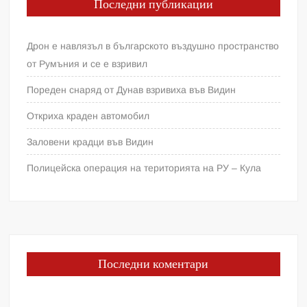
Последни публикации
Дрон е навлязъл в българското въздушно пространство
от Румъния и се е взривил
Пореден снаряд от Дунав взривиха във Видин
Откриха краден автомобил
Заловени крадци във Видин
Полицейска операция на територията на РУ – Кула
Последни коментари