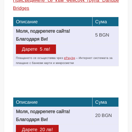
Присъединете се към Фейсбук група Danube
Bridges
Описание
Сума
Моля, подкрепете сайта!
5 BGN
Благодаря Ви!
Плащането се осъществява чрез
ePay.bg
– Интернет системата за
плащане с банкови карти и микросметки
Описание
Сума
Моля, подкрепете сайта!
20 BGN
Благодаря Ви!