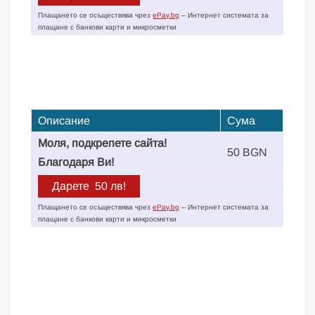
Плащането се осъществява чрез
ePay.bg
– Интернет системата за
плащане с банкови карти и микросметки
Описание
Сума
Моля, подкрепете сайта!
50 BGN
Благодаря Ви!
Плащането се осъществява чрез
ePay.bg
– Интернет системата за
плащане с банкови карти и микросметки