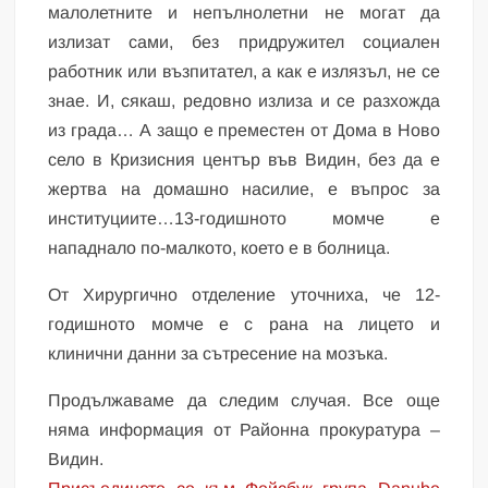
малолетните и непълнолетни не могат да
излизат сами, без придружител социален
работник или възпитател, а как е излязъл, не се
знае. И, сякаш, редовно излиза и се разхожда
из града… А защо е преместен от Дома в Ново
село в Кризисния център във Видин, без да е
жертва на домашно насилие, е въпрос за
институциите…13-годишното момче е
нападнало по-малкото, което е в болница.
От Хирургично отделение уточниха, че 12-
годишното момче е с рана на лицето и
клинични данни за сътресение на мозъка.
Продължаваме да следим случая. Все още
няма информация от Районна прокуратура –
Видин.