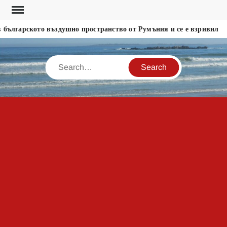
Skip
to
ългарското въздушно пространство от Румъния и се е взривил
content
Search