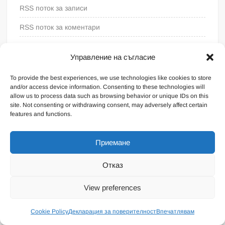
RSS поток за записи
RSS поток за коментари
WordPress България
Управление на съгласие
To provide the best experiences, we use technologies like cookies to store
and/or access device information. Consenting to these technologies will
allow us to process data such as browsing behavior or unique IDs on this
site. Not consenting or withdrawing consent, may adversely affect certain
features and functions.
Приемане
Отказ
Proudly powered by WordPress
|
Theme: FreeNews
|
By
View preferences
ThemeSpiral.com
.
Общи условия
Cookie Policy
Декларация за поверителност
Впечатлявам