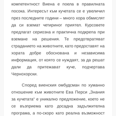
компетентност Виена е поела в правилната
посока. Интересът към кучетата се е увеличил
през последните години – много хора обмислят
да си вземат четириног приятел. Курсовете
предлагат сериозна и практична подкрепа при
вземане на решения. Те предотвратяват
страданието на животните, като предоставят на
хората добре обоснована и независима
информация, от която се нуждаят, за да решат
дали да притежават куче, подчертава
Чернохорски.
Според виенския омбудсман по хуманно
отношение към животните Ева Перси „Знания
за кучетата“ е уникално предложение, което не
се възприема като досадна задължителна
програма, а по-скоро като реална възможност