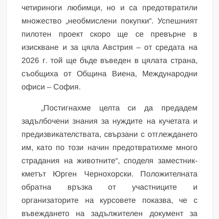
четириноги любимци, но и са предотвратили
множество „необмислени покупки“. Успешният
пилотен проект скоро ще се превърне в
изискване и за цяла Австрия – от средата на
2026 г. той ще бъде въведен в цялата страна,
съобщиха от Община Виена, Международни
офиси – София.
„Постигнахме целта си да предадем
задълбочени знания за нуждите на кучетата и
предизвикателствата, свързани с отглеждането
им, като по този начин предотвратихме много
страдания на животните“, споделя заместник-
кметът Юрген Чернохорски. Положителната
обратна връзка от участниците и
организаторите на курсовете показва, че с
въвеждането на задължителен документ за