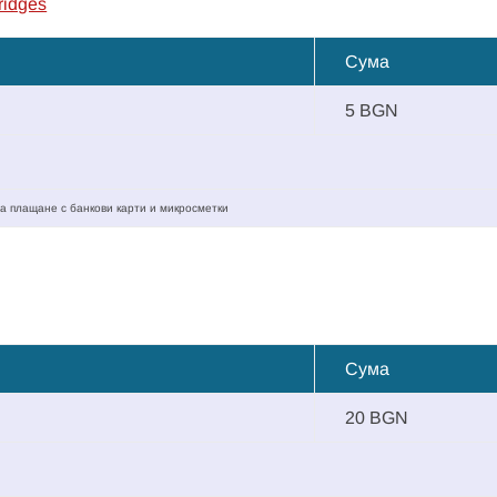
ridges
Сума
5 BGN
а плащане с банкови карти и микросметки
Сума
20 BGN