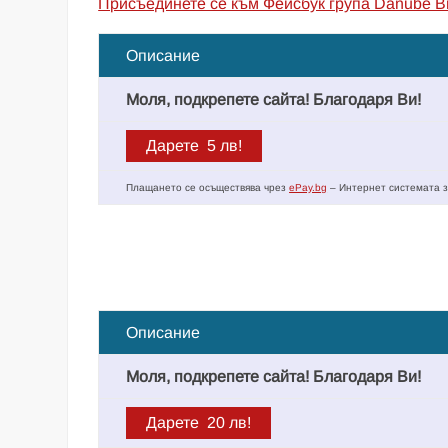
Присъединете се към Фейсбук група Danube B
Описание
Моля, подкрепете сайта! Благодаря Ви!
Плащането се осъществява чрез
ePay.bg
– Интернет системата з
Описание
Моля, подкрепете сайта! Благодаря Ви!