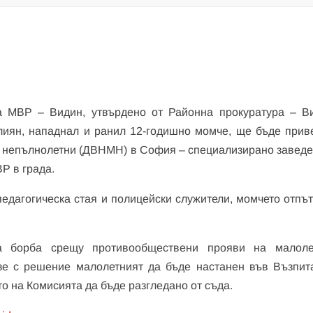
 МВР – Видин, утвърдено от Районна прокуратура – В
лиян, нападнал и ранил 12-годишно момче, ще бъде прив
и непълнолетни (ДВНМН) в София – специализирано заведе
Р в града.
педагогическа стая и полицейски служители, момчето отпът
а борба срещу противообществени прояви на малол
е с решение малолетният да бъде настанен във Възпит
о на Комисията да бъде разгледано от съда.