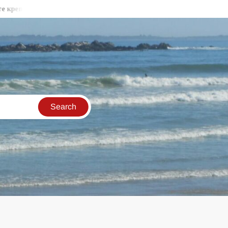
тни стени във Видин
Бракониери продължават да секат държ