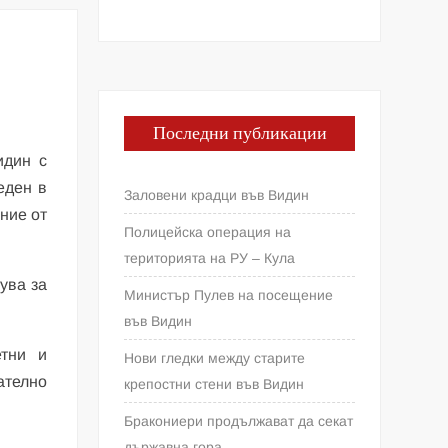
Последни публикации
идин с
еден в
Заловени крадци във Видин
ние от
Полицейска операция на
територията на РУ – Кула
ува за
Министър Пулев на посещение
във Видин
етни и
Нови гледки между старите
ателно
крепостни стени във Видин
Бракониери продължават да секат
държавна гора