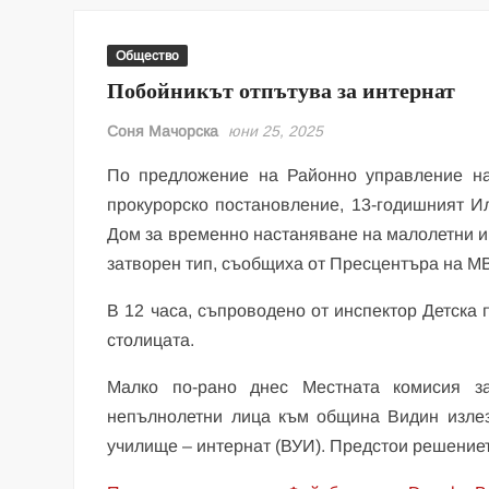
Общество
Побойникът отпътува за интернат
Соня Мачорска
юни 25, 2025
По предложение на Районно управление на
прокурорско постановление, 13-годишният И
Дом за временно настаняване на малолетни 
затворен тип, съобщиха от Пресцентъра на МВ
В 12 часа, съпроводено от инспектор Детска 
столицата.
Малко по-рано днес Местната комисия з
непълнолетни лица към община Видин излез
училище – интернат (ВУИ). Предстои решениет