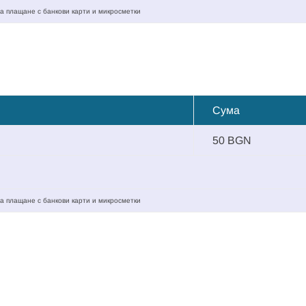
а плащане с банкови карти и микросметки
Сума
50 BGN
а плащане с банкови карти и микросметки