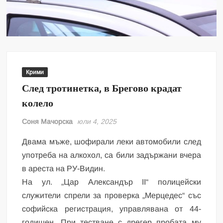
Крими
След тротинетка, в Брегово крадат
колело
Соня Мачорска
юли 4, 2025
Двама мъже, шофирали леки автомобили след
употреба на алкохол, са били задържани вчера
в ареста на РУ-Видин.
На ул. „Цар Александър II“ полицейски
служители спрели за проверка „Мерцедес“ със
софийска регистрация, управлявана от 44-
годишен. При тестване с дрегер пробата му