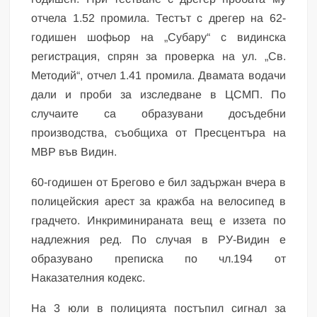
отчела 1.52 промила. Тестът с дрегер на 62-
годишен шофьор на „Субару“ с видинска
регистрация, спрян за проверка на ул. „Св.
Методий“, отчел 1.41 промила. Двамата водачи
дали и проби за изследване в ЦСМП. По
случаите са образувани досъдебни
производства, съобщиха от Пресцентъра на
МВР във Видин.
60-годишен от Брегово е бил задържан вчера в
полицейския арест за кражба на велосипед в
градчето. Инкриминираната вещ е иззета по
надлежния ред. По случая в РУ-Видин е
образувано преписка по чл.194 от
Наказателния кодекс.
На 3 юли в полицията постъпил сигнал за