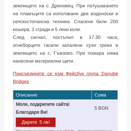
землището на с. Дреновец. При потушаването
на пламъците са използвани две водоноски и
селскостопанска техника. Спасени били 200
кошера, 3 сгради и 5 леки коли.
След сигнал, постъпил в 17.30 часа,
огнеборците гасили запалени сухи треви в
землището на с. Гъмзово. При пожара няма
нанесени материални щети.
Присъединете се към Фейсбук група Danube
Bridges
Описание
Сума
Моля, подкрепете сайта!
5 BGN
Благодаря Ви!
Плащането се осъществява чрез
ePay.bg
– Интернет системата за