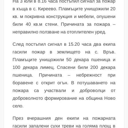
На 3 юли в 8.16 часа постъпил сигнал за пожар
в къща в с. Киреево. Пламъците унищожили 20
кв. м покривна конструкция и мебели, опушени
били 40 кв.м стени. Причината за пожара –
неправилно ползване на отоплителен уред.
След постъпил сигнал в 15.20 часа два екипа
гасили пожар в землището на с. Връв.
Пламъците унищожили 50 декара пшеница и
100 декара лимец. Спасени били 200 декара
пшеница. Причината – небрежност при
боравене с открит огън. В потушаването на
пожара са участвали и доброволци от
доброволното формирование на община Ново
село.
През вчерашния ден екипи на пожарната
гасили запалени сухи треви на голяма площ в