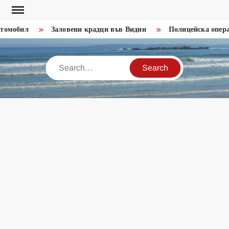
Skip
to
мобил
Заловени крадци във Видин
Полицейска операци
content
Search