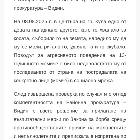
прокуратура – Видин.
На 08.08.2025 г. в центъра на гр. Кула едно от
децата нападнало другото, като го хванало за
косата, съборило го на земята, наредило му да
му се моли, ритало го, удряло го и го скубало.
Поводът за агресивното поведение на 13-
годишното момиче е било недоволството му от
последването от страна на пострадалата на
конкретно лице (момче) в социална мрежа.
След извършена проверка по случая и с оглед
компетентността на Районна прокуратура –
Видин е взето решение за прилагане на
възпитателни мерки по Закона за борба срещу
противообществените прояви на малолетните
и непълнолетните и преписката е изпратена по