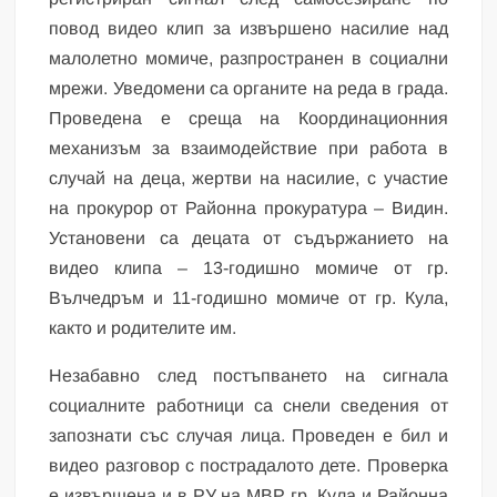
повод видео клип за извършено насилие над
малолетно момиче, разпространен в социални
мрежи. Уведомени са органите на реда в града.
Проведена е среща на Координационния
механизъм за взаимодействие при работа в
случай на деца, жертви на насилие, с участие
на прокурор от Районна прокуратура – Видин.
Установени са децата от съдържанието на
видео клипа – 13-годишно момиче от гр.
Вълчедръм и 11-годишно момиче от гр. Кула,
както и родителите им.
Незабавно след постъпването на сигнала
социалните работници са снели сведения от
запознати със случая лица. Проведен е бил и
видео разговор с пострадалото дете. Проверка
е извършена и в РУ на МВР гр. Кула и Районна