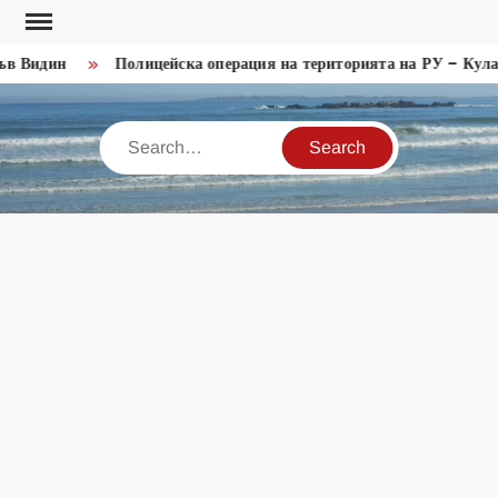
Skip
to
 Видин
Полицейска операция на територията на РУ – Кула
content
Search