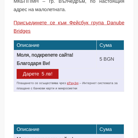
МКБППМН – гр. Вълчедръм, по настоящия
адрес на малолетната.
Присъединете се към Фейсбук група Danube
Bridges
Описание
Сума
Моля, подкрепете сайта!
5 BGN
Благодаря Ви!
Плащането се осъществява чрез
ePay.bg
– Интернет системата за
плащане с банкови карти и микросметки
Описание
Сума