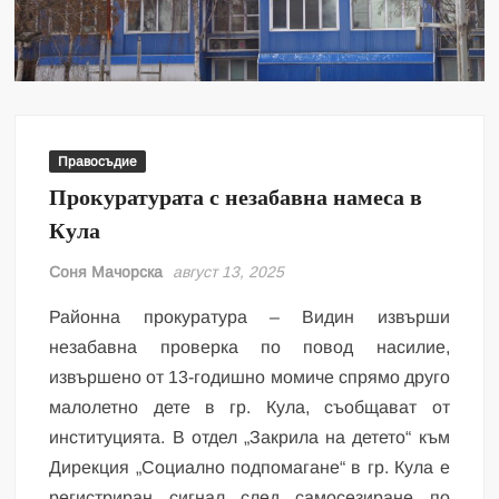
Правосъдие
Прокуратурата с незабавна намеса в
Кула
Соня Мачорска
август 13, 2025
Районна прокуратура – Видин извърши
незабавна проверка по повод насилие,
извършено от 13-годишно момиче спрямо друго
малолетно дете в гр. Кула, съобщават от
институцията. В отдел „Закрила на детето“ към
Дирекция „Социално подпомагане“ в гр. Кула е
регистриран сигнал след самосезиране по