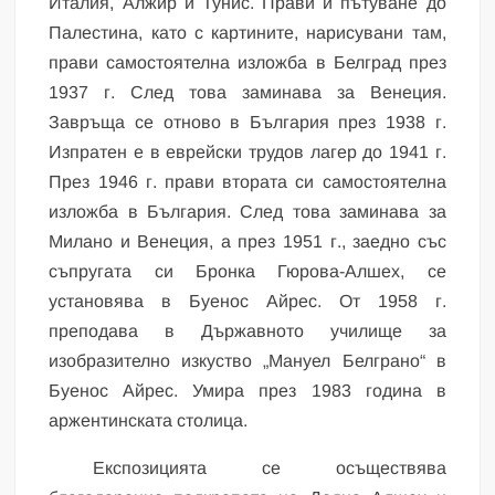
Италия, Алжир и Тунис. Прави и пътуване до
Палестина, като с картините, нарисувани там,
прави самостоятелна изложба в Белград през
1937 г. След това заминава за Венеция.
Завръща се отново в България през 1938 г.
Изпратен е в еврейски трудов лагер до 1941 г.
През 1946 г. прави втората си самостоятелна
изложба в България. След това заминава за
Милано и Венеция, а през 1951 г., заедно със
съпругата си Бронка Гюрова-Алшех, се
установява в Буенос Айрес. От 1958 г.
преподава в Държавното училище за
изобразително изкуство „Мануел Белграно“ в
Буенос Айрес. Умира през 1983 година в
аржентинската столица.
Експозицията се осъществява