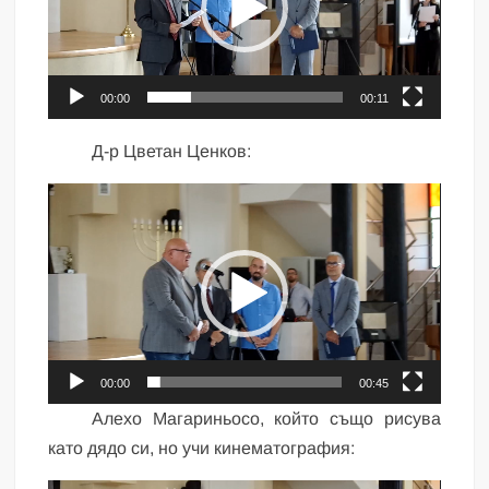
00:00
00:11
Д-р Цветан Ценков:
Видео
00:00
00:45
Алехо Магариньосо, който също рисува
като дядо си, но учи кинематография: