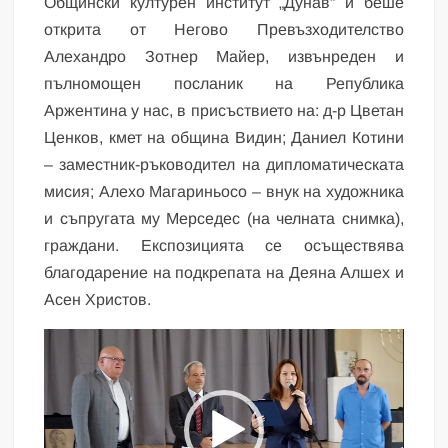
Общински културен институт „Дунав“ и беше
открита от Негово Превъзходителство
Алехандро Зотнер Майер, извънреден и
пълномощен посланик на Република
Аржентина у нас, в присъствието на: д-р Цветан
Ценков, кмет на община Видин; Даниел Котини
– заместник-ръководител на дипломатическата
мисия; Алехо Магариньосо – внук на художника
и съпругата му Мерседес (на челната снимка),
граждани. Експозицията се осъществява
благодарение на подкрепата на Деяна Алшех и
Асен Христов.
Видео