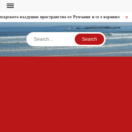
Skip
to
рското въздушно пространство от Румъния и се е взривил
Пор
content
Search