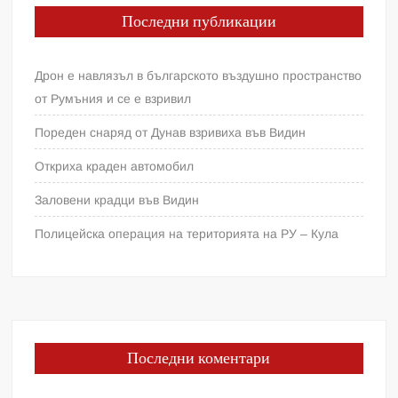
Последни публикации
Дрон е навлязъл в българското въздушно пространство
от Румъния и се е взривил
Пореден снаряд от Дунав взривиха във Видин
Откриха краден автомобил
Заловени крадци във Видин
Полицейска операция на територията на РУ – Кула
Последни коментари