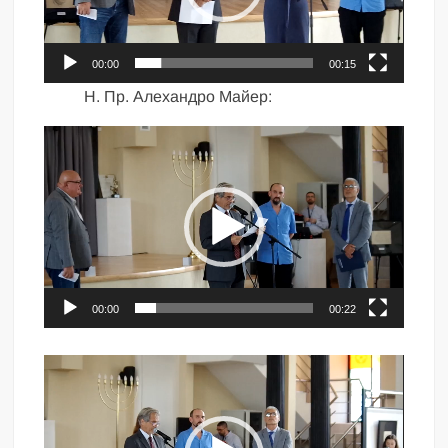
00:00
00:15
Н. Пр. Алехандро Майер:
Видео
00:00
00:22
Видео