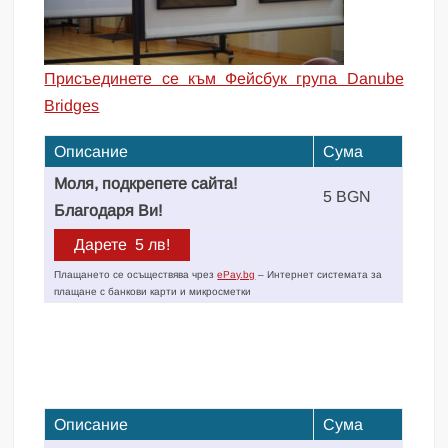
Присъединете се към Фейсбук група Danube
Bridges
Описание
Сума
Моля, подкрепете сайта!
5 BGN
Благодаря Ви!
Плащането се осъществява чрез
ePay.bg
– Интернет системата за
плащане с банкови карти и микросметки
Описание
Сума