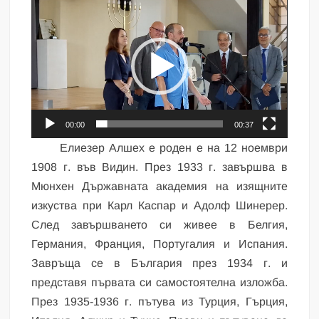
Видео
00:00
00:37
Елиезер Алшех е роден е на 12 ноември
1908 г. във Видин. През 1933 г. завършва в
Мюнхен Държавната академия на изящните
изкуства при Карл Каспар и Адолф Шинерер.
След завършването си живее в Белгия,
Германия, Франция, Португалия и Испания.
Завръща се в България през 1934 г. и
представя първата си самостоятелна изложба.
През 1935-1936 г. пътува из Турция, Гърция,