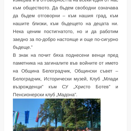
към обществото. Да бъдем свободни означава
да бъдем отговорни – към нашия град, към
нашите близки, към бъдещето на децата ни.
Нека ценим постигнатото, но и да работим
заедно за по-добро настояще и още по-сигурно
бъдеще.”
В знак на почит бяха поднесени венци пред
паметника на загиналите във войните от името
на Община Белоградчик, Общински съвет –
Белоградчик, Исторически музей, Клуб „Млади
възрожденци” към СУ „Христо Ботев” и
Пенсионерски клуб „Мадона”.