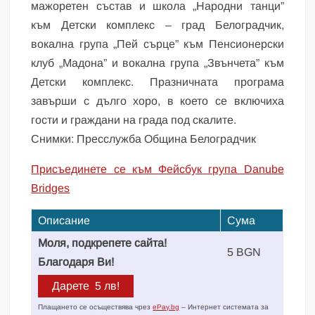
мажоретен състав и школа „Народни танци”
към Детски комплекс – град Белоградчик,
вокална група „Пей сърце” към Пенсионерски
клуб „Мадона” и вокална група „Звънчета” към
Детски комплекс. Празничната програма
завърши с дълго хоро, в което се включиха
гости и граждани на града под скалите.
Снимки: Пресслужба Община Белоградчик
Присъединете се към Фейсбук група Danube
Bridges
Описание
Сума
Моля, подкрепете сайта!
5 BGN
Благодаря Ви!
Плащането се осъществява чрез
ePay.bg
– Интернет системата за