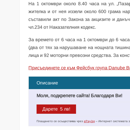
На 1 октомври около 8.40 часа на ул. „Паз
жителка и от нея иззели около 600 грама на
съставили акт по Закона за акцизите и данъ
чл.234 от Наказателния кодекс.
За времето от 6 часа на 1 октомври до 6 час
(два от тях за нарушаване на нощната тишин
лица и 92 моторни превозни средства. За кон
Присъединете се към Фейсбук група Danube B
Описание
Моля, подкрепете сайта! Благодаря Ви!
Плащането се осъществява чрез
ePay.bg
– Интернет системата з