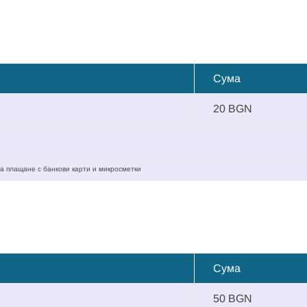
Сума
20 BGN
а плащане с банкови карти и микросметки
Сума
50 BGN