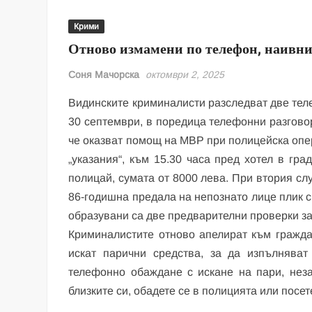
Крими
Отново измамени по телефон, наивн
Соня Мачорска
октомври 2, 2025
Видинските криминалисти разследват две те
30 септември, в поредица телефонни разговор
че оказват помощ на МВР при полицейска опе
„указания“, към 15.30 часа пред хотел в гр
полицай, сумата от 8000 лева. При втория сл
86-годишна предала на непознато лице плик с
образувани са две предварителни проверки за 
Криминалистите отново апелират към гражда
искат парични средства, за да изпълнява
телефонно обаждане с искане на пари, неза
близките си, обадете се в полицията или посе