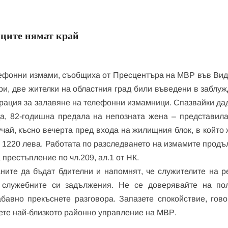
иците нямат край
лефонни измами, съобщиха от Пресцентъра на МВР във Вид
и, две жителки на областния град били въведени в заблуж
рация за залавяне на телефонни измамници. Спазвайки да
ада, 82-годишна предала на непозната жена – представила
учай, късно вечерта пред входа на жилищния блок, в който 
 1220 лева. Работата по разследването на измамите продъ
престъпление по чл.209, ал.1 от НК.
ните да бъдат бдителни и напомнят, че служителите на р
т служебните си задължения. Не се доверявайте на по
бавно прекъснете разговора. Запазете спокойствие, гово
тете най-близкото районно управление на МВР.