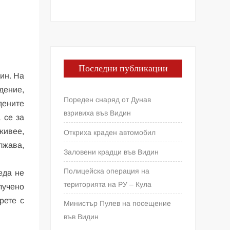
Последни публикации
ин. На
дение,
Пореден снаряд от Дунав
дените
взривиха във Видин
 се за
живее,
Откриха краден автомобил
лжава,
Заловени крадци във Видин
Полицейска операция на
еда не
територията на РУ – Кула
лучено
рете с
Министър Пулев на посещение
във Видин