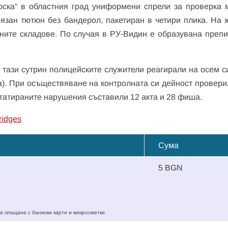
арска“ в областния град униформени спрели за проверка 
рязан тютюн без бандерол, пакетиран в четири плика. На 
чните складове. По случая в РУ-Видин е образувана препи
а тази сутрин полицейските служители реагирали на осем с
а). При осъществяване на контролната си дейност провери
статираните нарушения съставили 12 акта и 28 фиша.
ridges
Сума
5 BGN
а плащане с банкови карти и микросметки