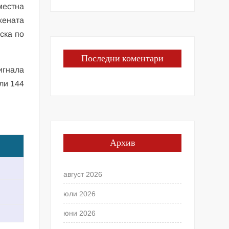
местна
жената
ска по
Последни коментари
игнала
ли 144
Архив
август 2026
юли 2026
юни 2026