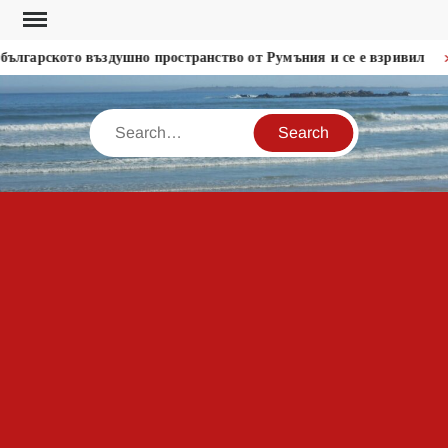
Skip
to
лгарското въздушно пространство от Румъния и се е взривил
content
Search