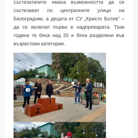
състезателите имаха възможността да се
състезават по централните улици на
Белоградчик, а децата от СУ „Христо Ботев“ –
да се включат първи в надпреварата. Тази
година те бяха над 20 и бяха разделени във
възрастови категории.