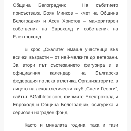
Община Белоградчик . На събитието
присъстваха Боян Минков – кмет на Община
Белоградчик и Асен Христов – мажоритарен
собственик на Еврохолд и собственик на
Електрохолд.
В крос „Скалите“ имаше участници във
всички възрасти – от най-малките до ветерани.
За втори път състезанието фигурира и в
официалния календар на Българска
федерация по лека атлетика. Организаторите, в
лицето на лекоатлетически клуб „Свети Георги“,
сайтът BGathletic.com, фирмите Електрохолд и
Еврохолд и Община Белоградчик, осигуриха и
сериозен награден фонд.
Както и миналата година, така и тази