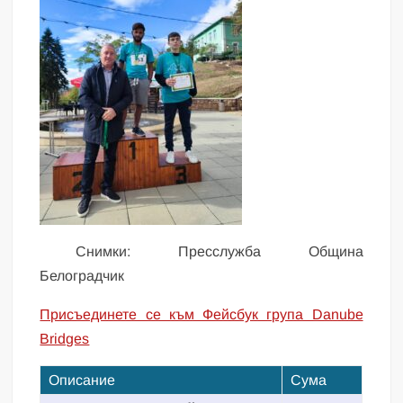
Снимки: Пресслужба Община
Белоградчик
Присъединете се към Фейсбук група Danube
Bridges
Описание
Сума