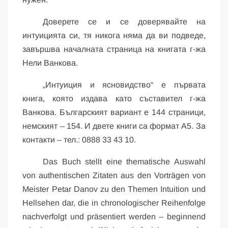
Доверете се и се доверявайте на
интуицията си, тя никога няма да ви подведе,
завършва началната страница на книгата г-жа
Нели Ванкова.
„Интуиция и ясновидство“ е първата
книга, която издава като съставител г-жа
Ванкова. Българският вариант е 144 страници,
немският – 154. И двете книги са формат А5. За
контакти – тел.: 0888 33 43 10.
Das Buch stellt eine thematische Auswahl
von authentischen Zitaten aus den Vorträgen von
Meister Petar Danov zu den Themen Intuition und
Hellsehen dar, die in chronologischer Reihenfolge
nachverfolgt und präsentiert werden – beginnend