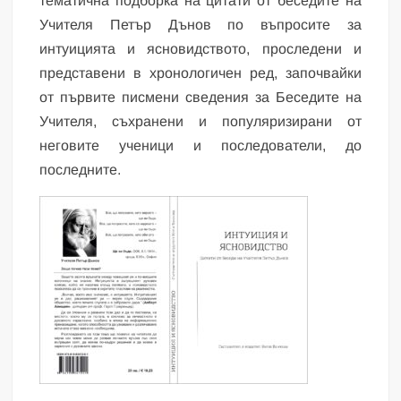
тематична подборка на цитати от беседите на
Учителя Петър Дънов по въпросите за
интуицията и ясновидството, проследени и
представени в хронологичен ред, започвайки
от първите писмени сведения за Беседите на
Учителя, съхранени и популяризирани от
неговите ученици и последователи, до
последните.