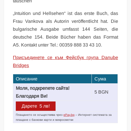
täuschen
„Intuition und Hellsehen“ ist das erste Buch, das
Frau Vankova als Autorin veröffentlicht hat. Die
bulgarische Ausgabe umfasst 144 Seiten, die
deutsche 154. Beide Bücher haben das Format
A5. Kontakt unter Tel.: 00359 888 33 43 10.
Присъединете се към Фейсбук група Danube
Bridges
Описание
Сума
Моля, подкрепете сайта!
5 BGN
Благодаря Ви!
Плащането се осъществява чрез
ePay.bg
– Интернет системата за
плащане с банкови карти и микросметки