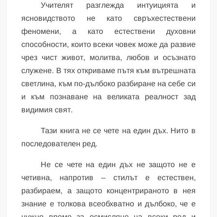
Учителят разглежда интуицията и
ясновидството не като свръхестествени
феномени, а като естествени духовни
способности, които всеки човек може да развие
чрез чист живот, молитва, любов и осъзнато
служене. В тях откриваме пътя към вътрешната
светлина, към по-дълбоко разбиране на себе си
и към познаване на великата реалност зад
видимия свят.
Тази книга не се чете на един дъх. Нито в
последователен ред.
Не се чете на един дъх не защото не е
четивна, напротив – стилът е естествен,
разбираем, а защото концентрираното в нея
знание е толкова всеобхватно и дълбоко, че е
нужно време за осмисляне на всеки ред и