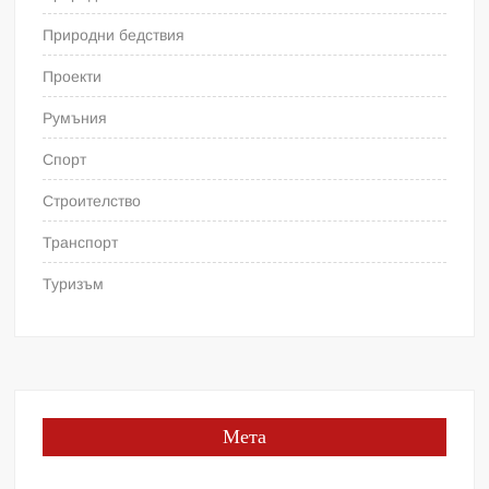
Природни бедствия
Проекти
Румъния
Спорт
Строителство
Транспорт
Туризъм
Мета