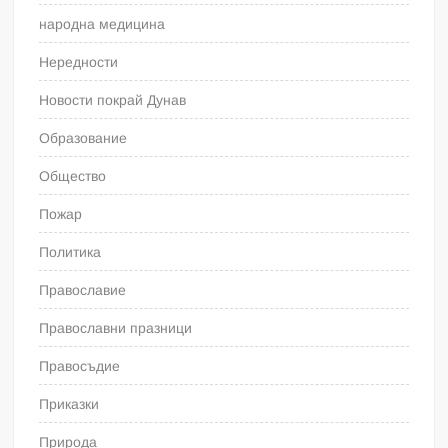
народна медицина
Нередности
Новости покрай Дунав
Образование
Общество
Пожар
Политика
Православие
Православни празници
Правосъдие
Приказки
Природа