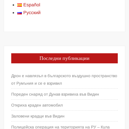
Español
Русский
Последни публикации
Дрон е навлязъл в българското въздушно пространство
от Румъния и се е взривил
Пореден снаряд от Дунав взривиха във Видин
Откриха краден автомобил
Заловени крадци във Видин
Полицейска операция на територията на РУ – Кула