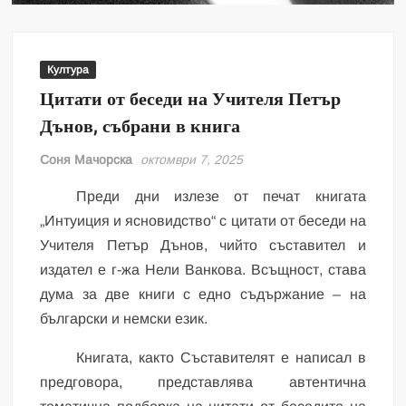
Култура
Цитати от беседи на Учителя Петър
Дънов, събрани в книга
Соня Мачорска
октомври 7, 2025
Преди дни излезе от печат книгата
„Интуиция и ясновидство“ с цитати от беседи на
Учителя Петър Дънов, чийто съставител и
издател е г-жа Нели Ванкова. Всъщност, става
дума за две книги с едно съдържание – на
български и немски език.
Книгата, както Съставителят е написал в
предговора, представлява автентична