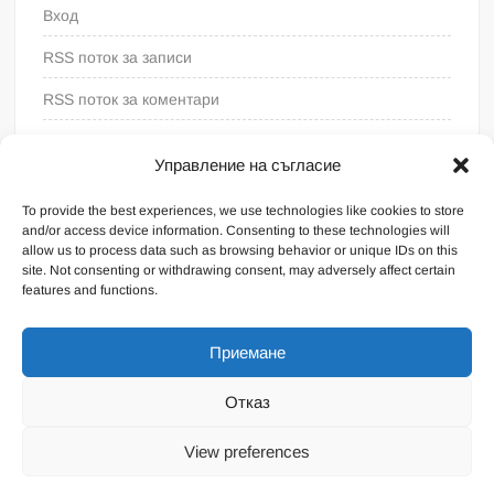
Вход
RSS поток за записи
RSS поток за коментари
WordPress България
Управление на съгласие
To provide the best experiences, we use technologies like cookies to store
and/or access device information. Consenting to these technologies will
allow us to process data such as browsing behavior or unique IDs on this
site. Not consenting or withdrawing consent, may adversely affect certain
features and functions.
Приемане
Отказ
Proudly powered by WordPress
|
Theme: FreeNews
|
By
View preferences
ThemeSpiral.com
.