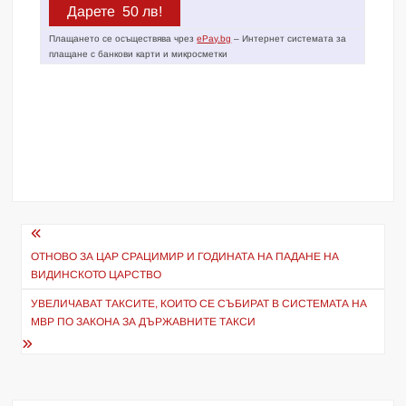
Плащането се осъществява чрез
ePay.bg
– Интернет системата за
плащане с банкови карти и микросметки
Навигация
ОТНОВО ЗА ЦАР СРАЦИМИР И ГОДИНАТА НА ПАДАНЕ НА
ВИДИНСКОТО ЦАРСТВО
УВЕЛИЧАВАТ ТАКСИТЕ, КОИТО СЕ СЪБИРАТ В СИСТЕМАТА НА
МВР ПО ЗАКОНА ЗА ДЪРЖАВНИТЕ ТАКСИ