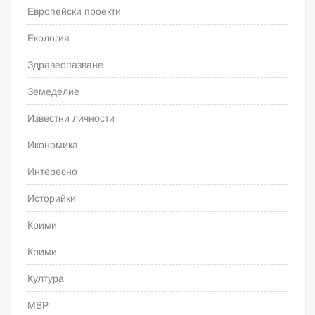
Европейски проекти
Екология
Здравеопазване
Земеделие
Известни личности
Икономика
Интересно
Историйки
Крими
Крими
Култура
МВР