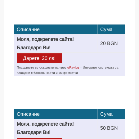
Описание
Сума
Моля, подкрепете сайта!
20 BGN
Благодаря Ви!
Плащането се осъществява чрез
ePay.bg
– Интернет системата за
плащане с банкови карти и микросметки
Описание
Сума
Моля, подкрепете сайта!
50 BGN
Благодаря Ви!