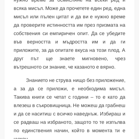
всяка мисъл. Може да прочетете един ред, една
мисъл или пълен цитат и да ви е нужно време
да проверите истинността им през призмата на
собствения си емпиричен опит. Да се убедите
във верността и мъдростта им и да ги
приложите, за да опитате вкуса на този плод. А
друг път ще знаете мигновено, чрез
вътрешното си знание, че казаното е вярно.
Знанието не струва нищо без приложение,
а за да се приложи, е необходима мисъл.
Такива книги се четат с години – то е като да
влезеш в съкровищница. Не можеш да грабнеш
и да се наситиш с всичко наведнъж. Избираш и
се радваш на избраното, защото то те изпълва
по единствения начин, който в момента ти е
нужен.