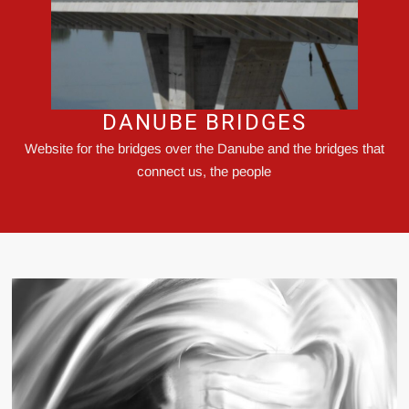
DANUBE BRIDGES
Website for the bridges over the Danube and the bridges that
connect us, the people