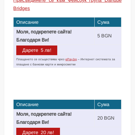
Присъединете се към Фейсбук група Danube
Bridges
Описание
Сума
Моля, подкрепете сайта!
5 BGN
Благодаря Ви!
Плащането се осъществява чрез
ePay.bg
– Интернет системата за
плащане с банкови карти и микросметки
Описание
Сума
Моля, подкрепете сайта!
20 BGN
Благодаря Ви!