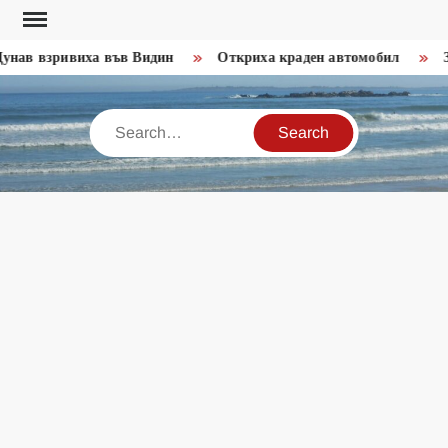
Skip
to
нав взривиха във Видин
Откриха краден автомобил
Зал
content
Search