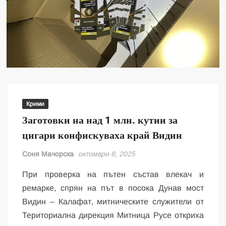
Крими
Заготовки на над 1 млн. кутии за
цигари конфискуваха край Видин
Соня Мачорска
октомври 8, 2025
При проверка на пътен състав влекач и
ремарке, спрян на път в посока Дунав мост
Видин – Калафат, митническите служители от
Териториална дирекция Митница Русе откриха