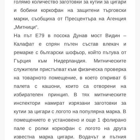
голямо количество заготовки за кутии за цигари
и бобини коркофан на защитени търговски
марки, съобщиха от Пресцентъра на Агенция
„Митници“.
На път Е79 в посока Дунав мост Видин –
Калафат е спрян пътен състав влекач и
ремарке с български шофьор, който пътува от
Гърция към Нидерландия. Митническите
служители пристъпват към физическа проверка
на товарното помещение, в което откриват 6
палета с кашони, които са отворени на
избирателен принцип. В тях митническите
инспектори намират изрязани заготовки за
кутии за цигари с логото на популярна марка. В
помещението е установено и още 1 фолирано
пале с ролки коркофан с логото на друга
известна марка цигари. Водачът и пътния