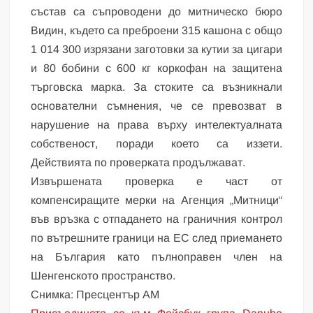
състав са съпроводени до митническо бюро
Видин, където са преброени 315 кашона с общо
1 014 300 изрязани заготовки за кутии за цигари
и 80 бобини с 600 кг коркофан на защитена
търговска марка. За стоките са възникнали
основателни съмнения, че се превозват в
нарушение на права върху интелектуалната
собственост, поради което са иззети.
Действията по проверката продължават.
Извършената проверка е част от
компенсиращите мерки на Агенция „Митници“
във връзка с отпадането на граничния контрол
по вътрешните граници на ЕС след приемането
на България като пълноправен член на
Шенгенското пространство.
Снимка: Пресцентър АМ