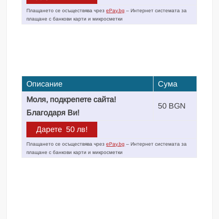
Плащането се осъществява чрез
ePay.bg
– Интернет системата за
плащане с банкови карти и микросметки
Описание
Сума
Моля, подкрепете сайта!
50 BGN
Благодаря Ви!
Плащането се осъществява чрез
ePay.bg
– Интернет системата за
плащане с банкови карти и микросметки