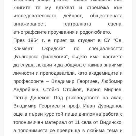
книгите те му вдъхват и стремежа към
изследователската дейност, обществената
ангажираност, театралната сцена,
етнографските проучвания и родолюбието.
През 1954 г. е приет за студент в СУ “Св.
Климент Охридски“ по специалността
„Българска филология“, където има щастието
да слуша лекции и да общува с такива значими
личности и преподаватели, като академиците и
професорите – Владимир Георгиев, Любомир
Андрейчин, Стойко Стойков, Кирил Мирчев,
Петър Динеков. Под ръководството на акад.
Владимир Георгиев и проф. Иван Дуриданов
още в първи курс той пише дипломна работа с
топонимичен материал от 11 села от Видинско,
а топонимията се превръща в любима тема и