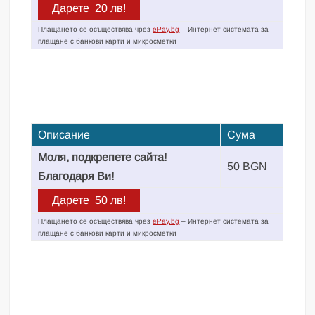
Плащането се осъществява чрез
ePay.bg
– Интернет системата за
плащане с банкови карти и микросметки
Описание
Сума
Моля, подкрепете сайта!
50 BGN
Благодаря Ви!
Плащането се осъществява чрез
ePay.bg
– Интернет системата за
плащане с банкови карти и микросметки