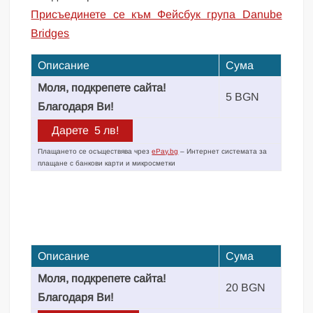
Присъединете се към Фейсбук група Danube
Bridges
Описание
Сума
Моля, подкрепете сайта!
5 BGN
Благодаря Ви!
Плащането се осъществява чрез
ePay.bg
– Интернет системата за
плащане с банкови карти и микросметки
Описание
Сума
Моля, подкрепете сайта!
20 BGN
Благодаря Ви!