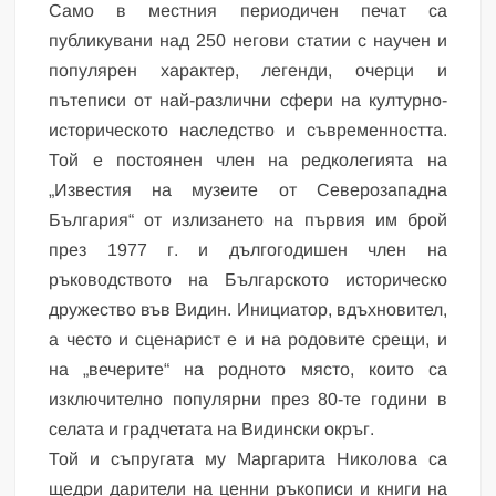
Само в местния периодичен печат са
публикувани над 250 негови статии с научен и
популярен характер, легенди, очерци и
пътеписи от най-различни сфери на културно-
историческото наследство и съвременността.
Той е постоянен член на редколегията на
„Известия на музеите от Северозападна
България“ от излизането на първия им брой
през 1977 г. и дългогодишен член на
ръководството на Българското историческо
дружество във Видин. Инициатор, вдъхновител,
а често и сценарист е и на родовите срещи, и
на „вечерите“ на родното място, които са
изключително популярни през 80-те години в
селата и градчетата на Видински окръг.
Той и съпругата му Маргарита Николова са
щедри дарители на ценни ръкописи и книги на