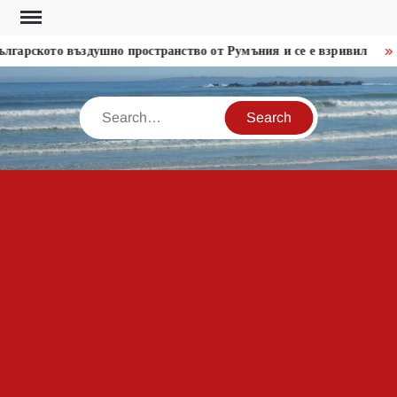
Skip
to
арското въздушно пространство от Румъния и се е взривил
По
content
Search