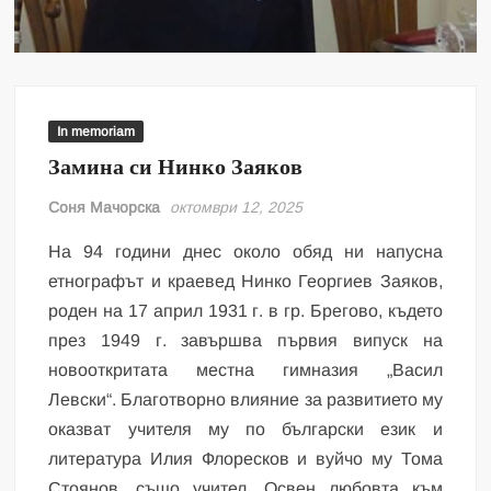
In memoriam
Замина си Нинко Заяков
Соня Мачорска
октомври 12, 2025
На 94 години днес около обяд ни напусна
етнографът и краевед Нинко Георгиев Заяков,
роден на 17 април 1931 г. в гр. Брегово, където
през 1949 г. завършва първия випуск на
новооткритата местна гимназия „Васил
Левски“. Благотворно влияние за развитието му
оказват учителя му по български език и
литература Илия Флоресков и вуйчо му Тома
Стоянов, също учител. Освен любовта към