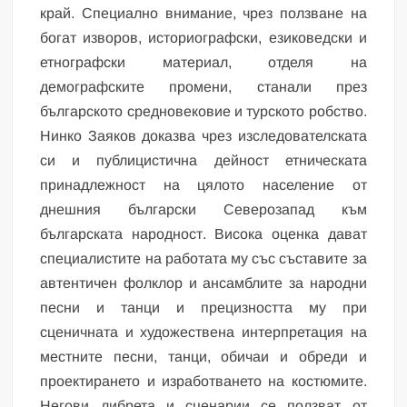
край. Специално внимание, чрез ползване на
богат изворов, историографски, езиковедски и
етнографски материал, отделя на
демографските промени, станали през
българското средновековие и турското робство.
Нинко Заяков доказва чрез изследователската
си и публицистична дейност етническата
принадлежност на цялото население от
днешния български Северозапад към
българската народност. Висока оценка дават
специалистите на работата му със съставите за
автентичен фолклор и ансамблите за народни
песни и танци и прецизността му при
сценичната и художествена интерпретация на
местните песни, танци, обичаи и обреди и
проектирането и изработването на костюмите.
Негови либрета и сценарии се ползват от