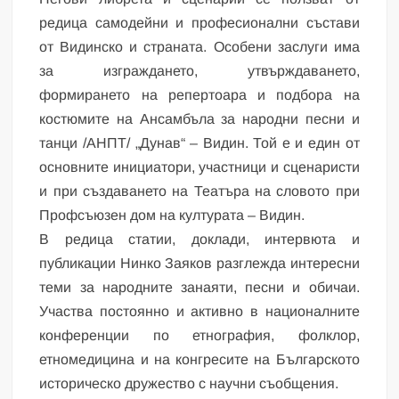
редица самодейни и професионални състави
от Видинско и страната. Особени заслуги има
за изграждането, утвърждаването,
формирането на репертоара и подбора на
костюмите на Ансамбъла за народни песни и
танци /АНПТ/ „Дунав“ – Видин. Той е и един от
основните инициатори, участници и сценаристи
и при създаването на Театъра на словото при
Профсъюзен дом на културата – Видин.
В редица статии, доклади, интервюта и
публикации Нинко Заяков разглежда интересни
теми за народните занаяти, песни и обичаи.
Участва постоянно и активно в националните
конференции по етнография, фолклор,
етномедицина и на конгресите на Българското
историческо дружество с научни съобщения.