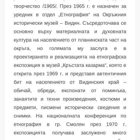
творчество /1965/. През 1965 г. е назначен за
уредник в отдел „Етнография“ на Окръжния
исторически музей – Видин. Съсредоточава се
основно върху материалната и духовната
култура на населението от планинската част на
окръга, но голямата му заслуга е в
проектирането и реализацията на етнографска
експозиция в музей „Кръстата казарма“, която е
открита през 1969 г. и представя автентичния
бит на населението от Видинския край –
обичай, обреди, експонати от поминъка,
занаятите и техни произведения, костюми и
предмети, писмени исторически сведения и
снимки. На националната конференция по
етнография в гр. Смолян през 1970 г.
експозицията получава заслужено много