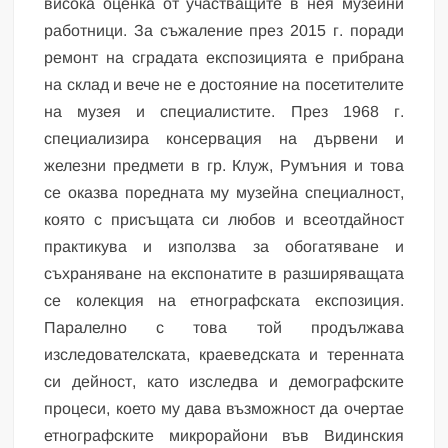
висока оценка от участващите в нея музейни
работници. За съжаление през 2015 г. поради
ремонт на сградата експозицията е прибрана
на склад и вече не е достояние на посетителите
на музея и специалистите. През 1968 г.
специализира консервация на дървени и
железни предмети в гр. Клуж, Румъния и това
се оказва поредната му музейна специалност,
която с присъщата си любов и всеотдайност
практикува и използва за обогатяване и
съхраняване на експонатите в разширяващата
се колекция на етнографската експозиция.
Паралелно с това той продължава
изследователската, краеведската и теренната
си дейност, като изследва и демографските
процеси, което му дава възможност да очертае
етнографските микрорайони във Видинския