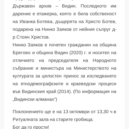
Държавен архив – Видин. Последното им
дарение е етажерка, която е била собственост
на Иванка Ботева, дъщерята на Христо Ботев,
подарена на Нинко Заяков от нейния съпруг д-
р Стоян Христов.
Нинко Заяков е почетен гражданин на община
Брегово и община Видин (2020) г. и носител на
отличието на председателя на Народното
събрание и министъра на Министерството на
културата за цялостен принос за изследването
на етнодемографските и краеведски процеси
във Видинския край (2014). (По информация на
„Видински алманах“)
Поклонението ще е на 13 октомври от 13,30 ч в
Ритуалната зала на старите гробища.
Бог да го прости!