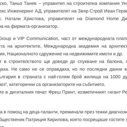
ко, Таньо Танев – управител на строителна компания Ун
текс Инженеринг АД, управителят на Звяр Строй Иван Гера
арх. Натали Христова, управителят на Diamond Home Д
ра на фирмата-организатор.
 Group и VIP Communication, част от международната пла
та на архитектите, Международна академия на архитект
ия, Националното сдружение на недвижимите имоти и др.
ът в строителството ще доведе до спукване на балона, 
даха. Не само не се оправдаха, но по последни данни в
ългария в страната с най-голям брой жилища на 1000 д
з“, категорични са организаторите на събитието.
е в дигиталния печат Фреш Принт, козметичният гигант Р
 в помощ на деца-таланти, преминали през тежки диагнози
общественик Патриция Кирилова, която посрещаше гостите 