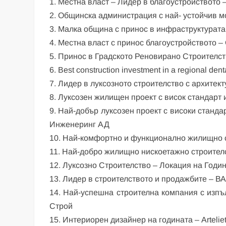
1. Местна власт – Лидер в благоустройството
2. Общинска администрация с най- устойчив 
3. Малка община с принос в инфраструктурат
4. Местна власт с принос благоустройството 
5. Принос в Градското Реновирано Строителст
6. Best construction investment in a regional dent
7. Лидер в луксозното строителство с архите
8. Луксозен жилищен проект с висок стандарт
9. Най-добър луксозен проект с високи станд
Инженеринг АД
10. Най-комфортно и функционално жилищно 
11. Най-добро жилищно нискоетажно строителст
12. Луксозно Строителство – Локация на Год
13. Лидер в строителството и продажбите – 
14. Най-успешна строителна компания с изпъ
Строй
15. Интериорен дизайнер на годината – Artelie