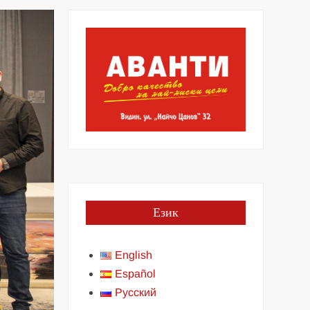
Език
English
Español
Русский