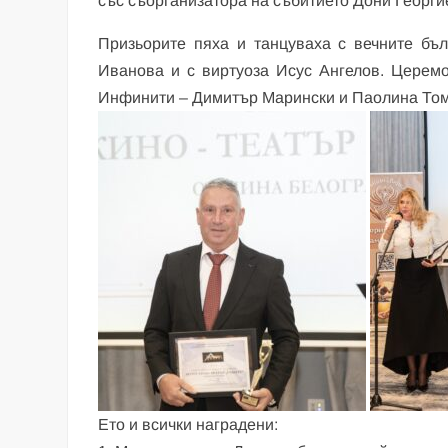
със съорганизатора на събитието Дони Георги
Призьорите пяха и танцуваха с вечните бъ
Иванова и с виртуоза Исус Ангелов. Церемо
Инфинити – Димитър Марински и Паолина То
Ето и всички наградени: