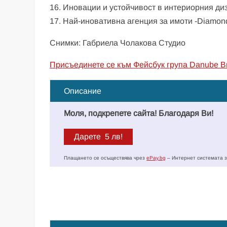
16. Иновации и устойчивост в интериорния 
17. Най-иновативна агенция за имоти -Diamo
Снимки: Габриела Чолакова Студио
Присъединете се към Фейсбук група Danube B
Описание
Моля, подкрепете сайта! Благодаря Ви!
Плащането се осъществява чрез
ePay.bg
– Интернет системата з