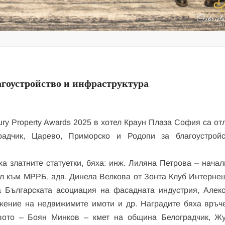
агоустройство и инфраструктура
ry Property Awards 2025 в хотел Краун Плаза София са от
радчик, Царево, Приморско и Родопи за благоустрой
а златните статуетки, бяха: инж. Лиляна Петрова – начал
ол към МРРБ, адв. Динела Велкова от Зонта Клуб Интерне
 Българската асоциация на фасадната индустрия, Алек
жение на недвижимите имоти и др. Наградите бяха връч
твото – Боян Минков – кмет на община Белоградчик, Ж