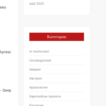
май 2025
рево
Категории
я
In memoriam
Артекс
Uncategorized
Аварии
Австрия
Археология
– Звяр
Европейски проекти
Екология