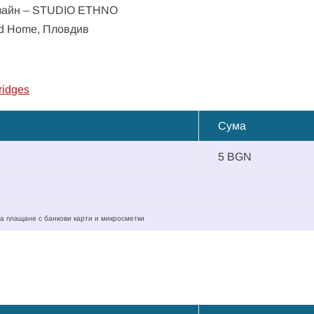
дизайн – STUDIO ETHNO
nd Home, Пловдив
ridges
Сума
5 BGN
а плащане с банкови карти и микросметки