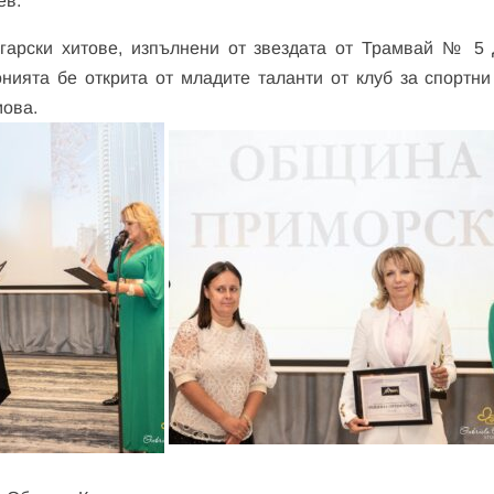
ев.
лгарски хитове, изпълнени от звездата от Трамвай № 5
нията бе открита от младите таланти от клуб за спортни
мова.