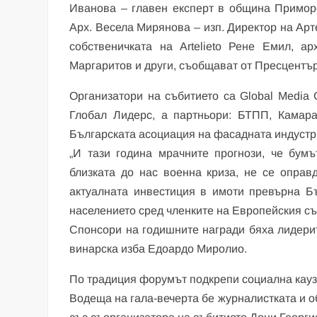
Иванова – главен експерт в община Приморс
Арх. Весела Мирянова – изп. Директор на Ар
собственичката на Artelieto Рене Емил, 
Маргаритов и други, съобщават от Пресцентъ
Организатори на събитието са Global Media
Глобал Лидерс, а партньори: БТПП, Камара
Българската асоциация на фасадната индустр
„И тази година мрачните прогнози, че бум
близката до нас военна криза, не се оправ
актуалната инвестиция в имоти превърна Б
населението сред членките на Европейския съю
Спонсори на годишните награди бяха лидерит
винарска изба Едоардо Миролио.
По традиция форумът подкрепи социална кауза
Водеща на гала-вечерта бе журналистката и 