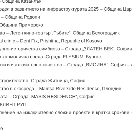
 – Община Казанлък
модел в развитието на инфраструктурата 2025 – Община Ца
а – Община Родопи
– Община Приморско
во – Летен кино-театър „Гъбите“, Община Белоградчик
al clinic – Dent Fix, Prishtina, Republic of Kosovo
ктурно-историческа симбиоза – Сграда „ЗЛАТЕН ВЕК“, Софи
 и хармонична среда -Сграда ELYSIUM, Бургас
арти и изключително качество – Сграда „ВИСИНА“, София – 
строителство -Сграда Житница, София
во в екосреда – Maritsa Riverside Residence, Пловдив
ината – Сграда „MASIS RESIDENCE“, София
ВАКЛИН ГРУП
лнение на изключително сложни проекти в кратки срокове 
to