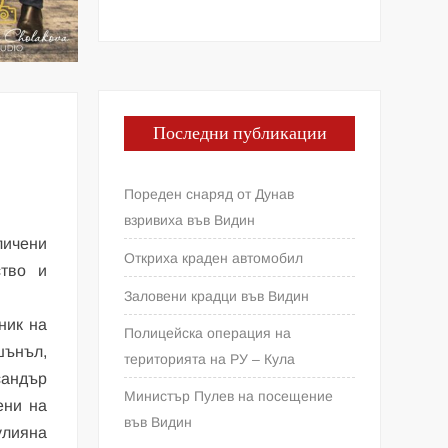
Последни публикации
Пореден снаряд от Дунав
взривиха във Видин
личени
Откриха краден автомобил
ство и
Заловени крадци във Видин
ник на
Полицейска операция на
шънъл,
територията на РУ – Кула
сандър
Министър Пулев на посещение
ени на
във Видин
улияна