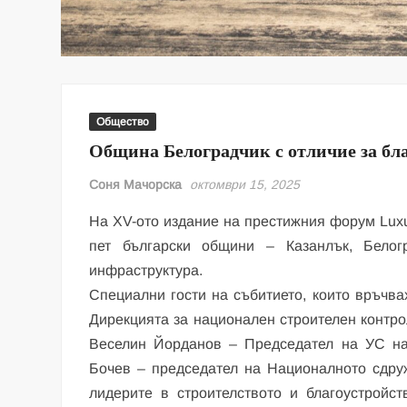
Общество
Община Белоградчик с отличие за бл
Соня Мачорска
октомври 15, 2025
На XV-ото издание на престижния форум Luxu
пет български общини – Казанлък, Белог
инфраструктура.
Специални гости на събитието, които връчвах
Дирекцията за национален строителен контр
Веселин Йорданов – Председател на УС на
Бочев – председател на Националното сдру
лидерите в строителството и благоустройс