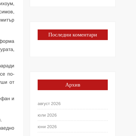
ихоум,
симов,
имитър
Последни коментари
тформа
урата,
заради
се по-
уши от
Архив
ефан и
август 2026
юли 2026
.
юни 2026
заедно