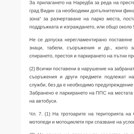
За прилагането на Наредба за реда на прест
град Видин са необходими допълнителни фина
зона“ за разчертаване на парко места, пос
поддръжката и изграждането, или общо около 5
Не се допуска нерегламентирано поставяне 
знаци, табели, съоръжения и др., които з
спирането, престоя и паркирането на пътни пр
(2) Всички поставени в нарушение на забранат
съоръжения и други предмети подлежат на
служби, без да е необходимо предупреждение
Забранено е паркирането на ППС на местата 
на автобуси.
Чл. 7. (1) На тротоарите на територията н
мотопеди и мотоциклети при спазване на услови