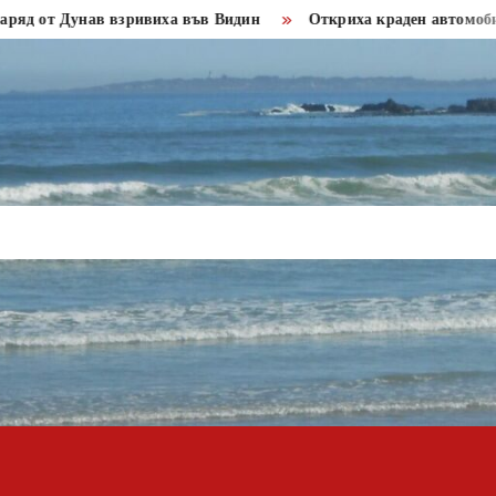
Дунав взривиха във Видин
Откриха краден автомобил