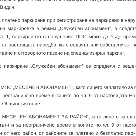
 Видин.
за платено паркиране при регистриране на паркирано в нар
на маркировка в режим „Служебен абонамент“, в следст
 ал. 1, паркираното в нарушение ППС може да бъде прем
е от настоящата наредба, като водачът или собственикът 
ване и отговорното пазене на специализиран паркинг.
о паркиране „Служебен абонамент“ се определя с реше
 на МПС „МЕСЕЧЕН АБОНАМЕНТ“, като лицето заплатило за 
 неограничено време в зоните по чл. 9 от настоящата На
т Общинския съвет.
С „МЕСЕЧЕН АБОНАМЕНТ ЗА РАЙОН“, като лицето заплат
ъти и за неограничено време в зоните по чл. 9 от наст
 от него район, от районите за платено и безплатно парк