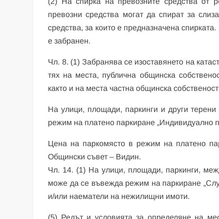
(2) На спирка на превозните средства от 
превозни средства могат да спират за слиз
средства, за които е предназначена спирката
е забранен.
Чл. 8. (1) Забранява се изоставянето на ката
тях на места, публична общинска собствено
както и на места частна общинска собственост
На улици, площади, паркинги и други терен
режим на платено паркиране „Индивидуално п
Цена на паркомясто в режим на платено па
Общински съвет – Видин.
Чл. 14. (1) На улици, площади, паркинги, ме
може да се въвежда режим на паркиране „Слу
и/или наематели на нежилищни имоти.
(5) Редът и условията за определяне на м