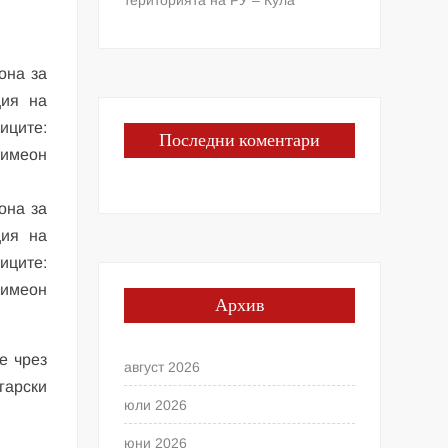
она за
ция на
иците:
Последни коментари
 Симеон
она за
ция на
иците:
 Симеон
Архив
е чрез
август 2026
лгарски
юли 2026
юни 2026