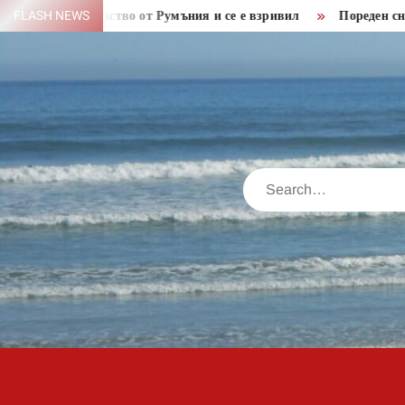
Skip
пространство от Румъния и се е взривил
FLASH NEWS
Пореден снаряд от 
to
content
Search