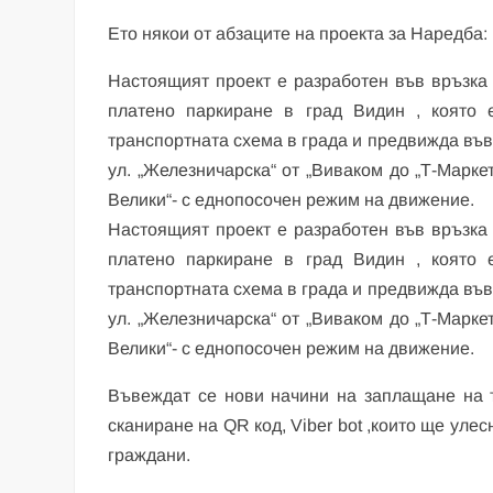
Ето някои от абзаците на проекта за Наредба:
Настоящият проект е разработен във връзка
платено паркиране в град Видин , която
транспортната схема в града и предвижда във
ул. „Железничарска“ от „Виваком до „Т-Маркет
Велики“- с еднопосочен режим на движение.
Настоящият проект е разработен във връзка
платено паркиране в град Видин , която
транспортната схема в града и предвижда във
ул. „Железничарска“ от „Виваком до „Т-Маркет
Велики“- с еднопосочен режим на движение.
Въвеждат се нови начини на заплащане на 
сканиране на QR код, Viber bot ,които ще улес
граждани.