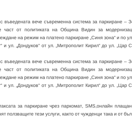
 с въведената вече съвременна система за паркиране – З
 е част от политиката на Община Видин за модерниза
еждане на режим на платено паркиране „Синя зона“ и по ул
“ и ул. „Дондуков“ от ул. „Митрополит Кирил“ до ул. „Цар
 с въведената вече съвременна система за паркиране – З
 е част от политиката на Община Видин за модерниза
еждане на режим на платено паркиране „Синя зона“ и по ул
“ и ул. „Дондуков“ от ул. „Митрополит Кирил“ до ул. „Цар
таксата за паркиране чрез паркомат, SMS,онлайн плащан
нят ползващите тези услуги, както от чужденци така и от бъ