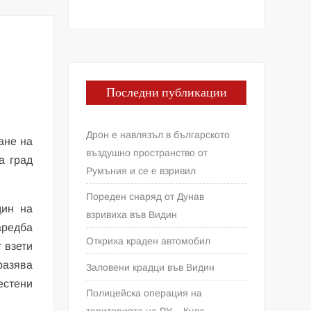
Последни публикации
Дрон е навлязъл в българското
ане на
въздушно пространство от
а град
Румъния и се е взривил
Пореден снаряд от Дунав
дин на
взривиха във Видин
аредба
Откриха краден автомобил
 взети
разява
Заловени крадци във Видин
естени
Полицейска операция на
територията на РУ – Кула