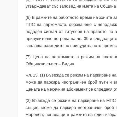
утвърждават със заповед на кмета на Община
(6) В рамките на работното време на зоните 
ППС на паркомясто, обозначено с неподвиж
подаден сигнал от титуляря на правото по
принудително по реда на чл. 39 и следващит
заплаща разходите по принудителното премест
(7) Цена на паркомясто в режим на платен
Общински съвет – Видин.
Чл. 15. (1) Въвежда се режим на паркиране
може да паркира неограничен брой пъти и за
Цената на месечния абонамент се определя о
(2) Въвежда се режим на паркиране на МП
същия, може да паркира неограничен брой п
Наредба, попадащи в рамките на един избран