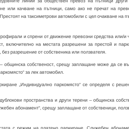
редовните линии за обществен превоз на пътници други
ане или качване на пътници, само ако не пречат на прев
. Престоят на таксиметрови автомобили с цел очакване на п
строфирали и спрени от движение превозни средства или/и 
ст, включително на местата разрешени за престой и парк
, без разрешение от собственика или ползвателя.
и – общинска собственост, срещу заплащане може да се в
аркомясто“ за лек автомобил.
ркиране „Индивидуално паркомясто“ се определя с реше
ждублокови пространства и други терени – общинска собст
жебен абонамент“, срещу заплащане от собственици, полз
естата с режим на платено паркиране „Служебен абонаме