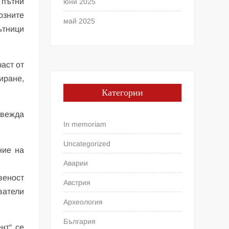
 пътни
юни 2025
озните
май 2025
ътници
част от
иране,
Категории
ъвежда
In memoriam
Uncategorized
ние на
Аварии
веност
Австрия
ватели
Археология
България
нт“ се