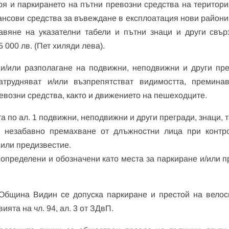
оя и паркирането на пътни превозни средства на територи
нсови средства за въвеждане в експлоатация нови райони
тавяне на указателни табели и пътни знаци и други свър
 000 лв. (Пет хиляди лева).
и/или разполагане на подвижни, неподвижни и други пре
атрудняват и/или възпрепятстват видимостта, преминав
евозни средства, както и движението на пешеходците.
а по ал. 1 подвижни, неподвижни и други прегради, знаци, 
 незабавно премахване от длъжностни лица при контр
 или предизвестие.
определени и обозначени като места за паркиране и/или п
а Община Видин се допуска паркиране и престой на велос
ята на чл. 94, ал. 3 от ЗДвП.