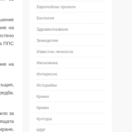
Европейски проекти
Екология
ушение
вие на
Здравеопазване
естено
Земеделие
на ППС
Известни личности
Икономика
ние на
Интересно
същия,
Историйки
редба.
Крими
Крими
ило за
Култура
оящата
иране,
МВР