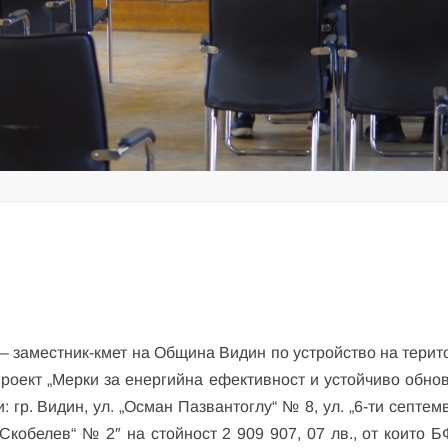
– заместник-кмет на Община Видин по устройство на терит
проект „Мерки за енергийна ефективност и устойчиво обно
 гр. Видин, ул. „Осман Пазвантоглу“ № 8, ул. „6-ти септем
 Скобелев“ № 2″ на стойност 2 909 907, 07 лв., от които 