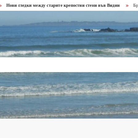
ки между старите крепостни стени във Видин
Бракониери пр