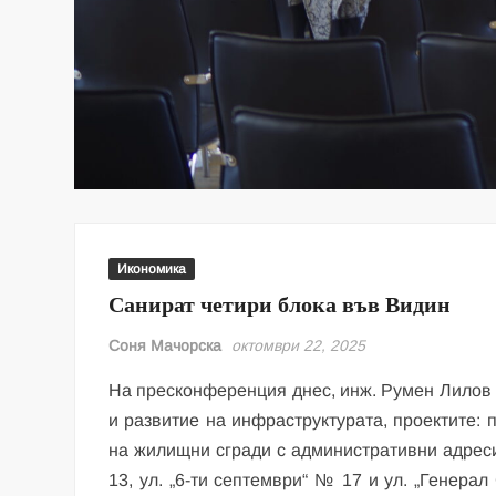
Икономика
Санират четири блока във Видин
Соня Мачорска
октомври 22, 2025
На пресконференция днес, инж. Румен Лилов 
и развитие на инфраструктурата, проектите: 
на жилищни сгради с административни адреси:
13, ул. „6-ти септември“ № 17 и ул. „Генерал