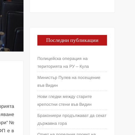
Последни публикации
Полицейска операция на
територията на РУ – Кула
Министър Пулев на посещение
във Видин
Нови гледки между старите
крепостни стени във Видин
орията
вяване
Бракониери продължават да секат
ври“ №
държавна гора
БФП е в
Отчет на поредния проект на