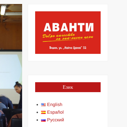
Език
English
Español
Русский