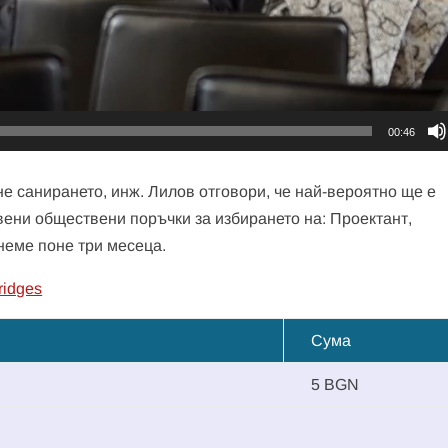
00:46
е санирането, инж. Лилов отговори, че най-вероятно ще е
вени обществени поръчки за избирането на: Проектант,
неме поне три месеца.
ridges
Сума
5 BGN