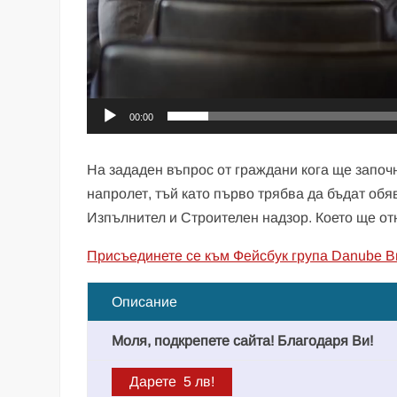
00:00
На зададен въпрос от граждани кога ще започн
напролет, тъй като първо трябва да бъдат обя
Изпълнител и Строителен надзор. Което ще от
Присъединете се към Фейсбук група Danube B
Описание
Моля, подкрепете сайта! Благодаря Ви!