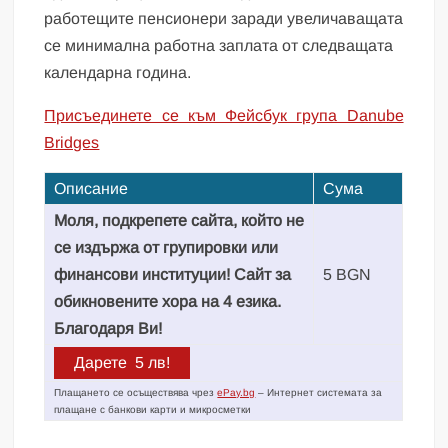
работещите пенсионери заради увеличаващата
се минимална работна заплата от следващата
календарна година.
Присъединете се към Фейсбук група Danube
Bridges
Описание
Сума
Моля, подкрепете сайта, който не
се издържа от групировки или
финансови институции! Сайт за
5 BGN
обикновените хора на 4 езика.
Благодаря Ви!
Плащането се осъществява чрез
ePay.bg
– Интернет системата за
плащане с банкови карти и микросметки