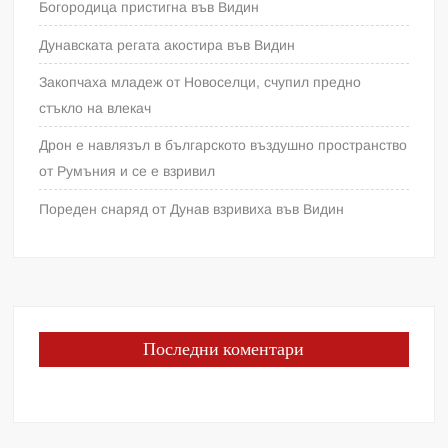
Богородица пристигна във Видин
Дунавската регата акостира във Видин
Закопчаха младеж от Новоселци, счупил предно
стъкло на влекач
Дрон е навлязъл в българското въздушно пространство
от Румъния и се е взривил
Пореден снаряд от Дунав взривиха във Видин
Последни коментари