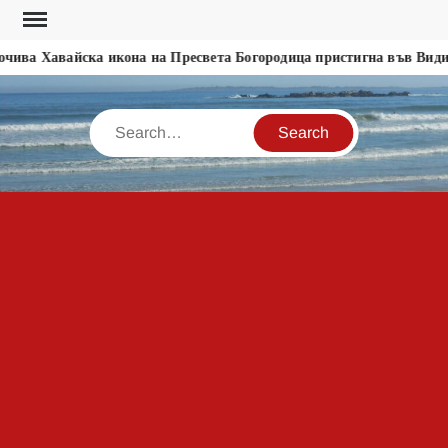
Skip
to
а Хавайска икона на Пресвета Богородица пристигна във Видин
content
Search