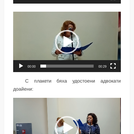
Видео
00:00
00:29
С плакети бяха удостоени адвокати
доайени:
Видео