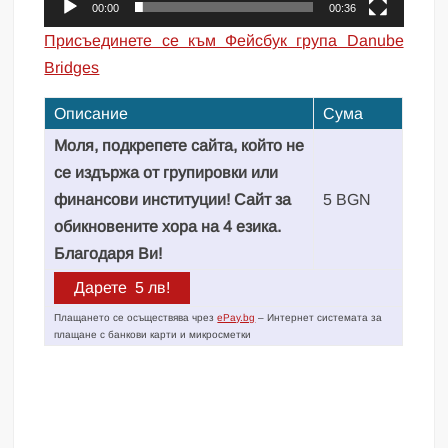
00:00
00:36
Присъединете се към Фейсбук група Danube
Bridges
Описание
Сума
Моля, подкрепете сайта, който не
се издържа от групировки или
финансови институции! Сайт за
5 BGN
обикновените хора на 4 езика.
Благодаря Ви!
Плащането се осъществява чрез
ePay.bg
– Интернет системата за
плащане с банкови карти и микросметки