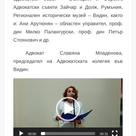
Адвокатски съвети Зайчар и Долж, Румъния,
Регионален исторически музей – Видин, както
и: Ани Арутюнян – областен управител, проф.
дин Милко Палангурски, проф. дин Петър
Стоянович и др.
Адвокат Славяна Младенова,
председател на Адвокатската колегия във
Видин:
Видео
00:00
00:31