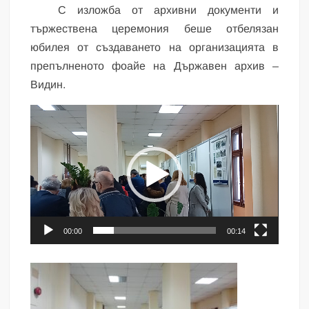
С изложба от архивни документи и
тържествена церемония беше отбелязан
юбилея от създаването на организацията в
препълненото фоайе на Държавен архив –
Видин.
Видео
00:00
00:14