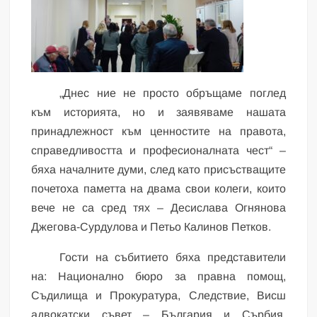
„Днес ние не просто обръщаме поглед
към историята, но и заявяваме нашата
принадлежност към ценностите на правота,
справедливостта и професионалната чест“ –
бяха началните думи, след като присъстващите
почетоха паметта на двама свои колеги, които
вече не са сред тях – Десислава Огнянова
Джегова-Сурдулова и Петьо Калинов Петков.
Гости на събитието бяха представители
на: Национално бюро за правна помощ,
Съдилища и Прокуратура, Следствие, Висш
адвокатски съвет – България и Сърбия,