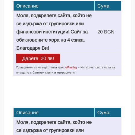
Описание
Сума
Моля, подкрепете сайта, който не
се издържа от групировки или
финансови институции! Сайт за
20 BGN
обикновените хора на 4 езика.
Благодаря Ви!
Плащането се осъществява чрез
ePay.bg
– Интернет системата за
плащане с банкови карти и микросметки
Описание
Сума
Моля, подкрепете сайта, който не
се издържа от групировки или