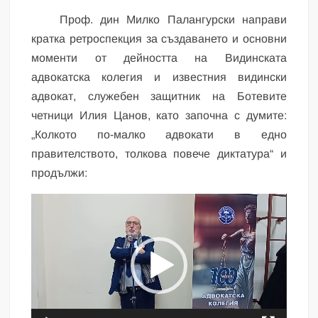
Проф. дин Милко Палангурски направи
кратка ретроспекция за създаването и основни
моменти от дейността на Видинската
адвокатска колегия и известния видински
адвокат, служебен защитник на Ботевите
четници Илия Цанов, като започна с думите:
„Колкото по-малко адвокати в едно
правителството, толкова повече диктатура“ и
продължи:
Видео