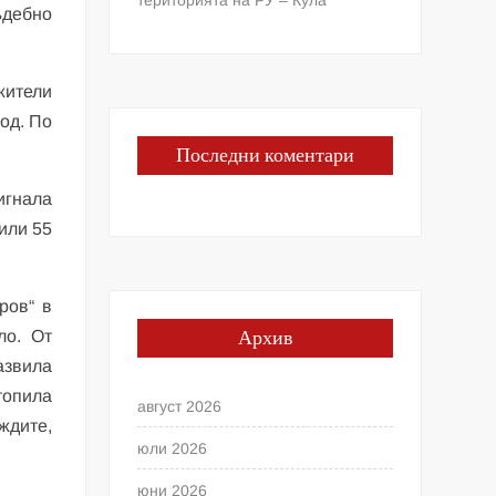
ъдебно
жители
од. По
Последни коментари
игнала
или 55
ров“ в
Архив
ло. От
азвила
топила
август 2026
ждите,
юли 2026
юни 2026