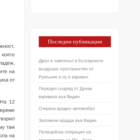
Последни публикации
жност,
 която
Дрон е навлязъл в българското
ладеж,
въздушно пространство от
ите на
Румъния и се е взривил
щиха от
Пореден снаряд от Дунав
взривиха във Видин
 На 12
Откриха краден автомобил
о време
творил
Заловени крадци във Видин
му там
Полицейска операция на
ола на
територията на РУ – Кула