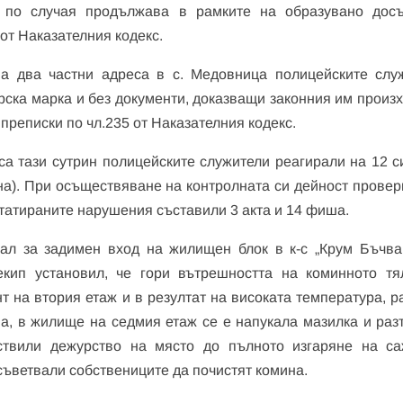
е по случая продължава в рамките на образувано дос
 от Наказателния кодекс.
а два частни адреса в с. Медовница полицейските слу
орска марка и без документи, доказващи законния им произх
преписки по чл.235 от Наказателния кодекс.
са тази сутрин полицейските служители реагирали на 12 с
на). При осъществяване на контролната си дейност провер
статираните нарушения съставили 3 акта и 14 фиша.
нал за задимен вход на жилищен блок в к-с „Крум Бъчва
екип установил, че гори вътрешността на коминното тя
т на втория етаж и в резултат на високата температура, р
на, в жилище на седмия етаж се е напукала мазилка и раз
ствили дежурство на място до пълното изгаряне на са
съветвали собствениците да почистят комина.