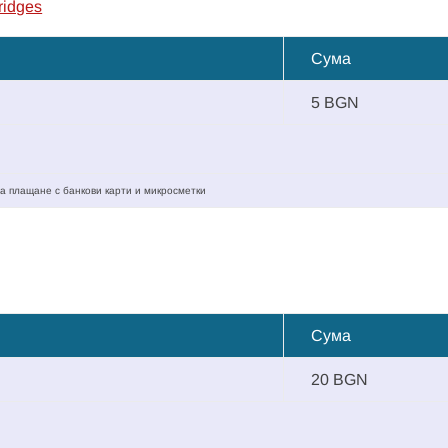
ridges
Сума
5 BGN
а плащане с банкови карти и микросметки
Сума
20 BGN