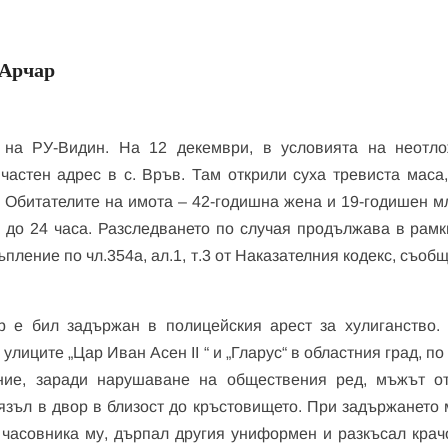
 Арчар
 на РУ-Видин. На 12 декември, в условията на неотло
астен адрес в с. Връв. Там открили суха тревиста маса,
. Обитателите на имота – 42-годишна жена и 19-годишен м
 до 24 часа. Разследването по случая продължава в рамк
ление по чл.354а, ал.1, т.3 от Наказателния кодекс, съоб
р е бил задържан в полицейския арест за хулиганство.
улиците „Цар Иван Асен II “ и „Гларус“ в областния град, п
ние, заради нарушаване на обществения ред, мъжът о
лязъл в двор в близост до кръстовището. При задържането 
 часовника му, дърпал другия униформен и разкъсал крач