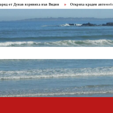
Дунав взривиха във Видин
Откриха краден автомобил