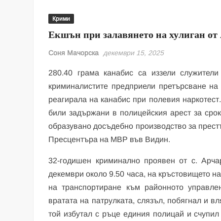
Крими
Екшън при залавянето на хулиган от
Соня Мачорска
декември 15, 2025
280.40 грама канабис са иззели служители
криминалистите предприели претърсване на ч
реагирала на канабис при полевия наркотест
били задържани в полицейския арест за срок
образувано досъдебно производство за престъп
Пресцентъра на МВР във Видин.
32-годишен криминално проявен от с. Арча
декември около 9.50 часа, на кръстовището на 
на транспортиране към районното управле
вратата на патрулката, слязъл, побягнал и в
той избутал с ръце единия полицай и счупил