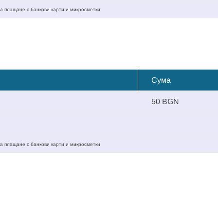
а плащане с банкови карти и микросметки
Сума
50 BGN
а плащане с банкови карти и микросметки