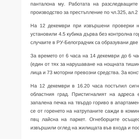
панталона му. Работата на разследващит
производство за престъпление по чл.325, ал.2
На 12 декември при извършени проверки н
установили 4.5 кубика дърва без контролна г
случаите в РУ-Белоградчик са образувани две 
За времето от 6 часа на 14 декември до 6 ча
(един от тях за нарушаване на нощната тиши
лица и 73 моторни превозни средства. За кон
На 12 декември в 16.20 часа постъпил сиг
областния град. Пристигналият на адреса 
запалена печка на твърдо гориво в апартамен
се от горенето на натрупаните сажди в коми
пвц лайсна на паркет. Огнеборците осъще
извършили оглед на жилищата във входа и по