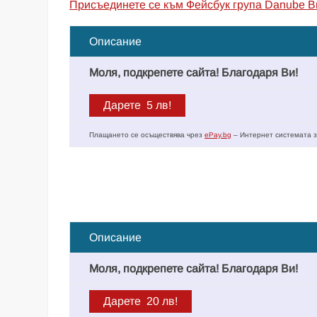
Присъединете се към Фейсбук група Danube B
Описание
Моля, подкрепете сайта! Благодаря Ви!
Плащането се осъществява чрез
ePay.bg
– Интернет системата з
Описание
Моля, подкрепете сайта! Благодаря Ви!