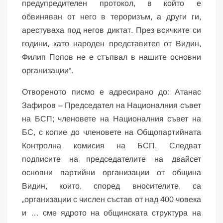
предупредителен протокол, в който е
обвиняван от него в тероризъм, а други ги,
арестуваха под негов диктат. През всичките си
години, като народен представител от Видин,
Филип Попов не е стъпвал в нашите основни
организации“.
Отвореното писмо е адресирано до: Атанас
Зафиров – Председател на Националния съвет
на БСП; членовете на Националния съвет на
БС, с копие до членовете на Общопартийната
Контролна комисия на БСП. Следват
подписите на председателите на двайсет
основни партийни организации от община
Видин, които, според вносителите, са
„организации с числен състав от над 400 човека
и … сме ядрото на общинската структура на