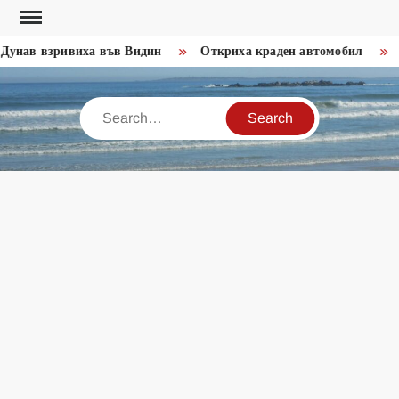
Skip
to
унав взривиха във Видин
Откриха краден автомобил
За
content
Search