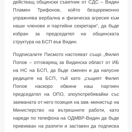
действащ общински съветник от СДС – Видин
Пламен Трифонов, който безцеремонно
упражнява вербална и физическа агресия към
наши членове и партийни секретари“, да бъде
избран за председател на общинската
структура на БСП във Видин.
Подписалите Писмото настояват също „Филип
Попов – отговарящ за Видинска област от ИБ
на НС на БСП, да бъде сменен и да напусне
редиците на БСП, тъй като „същият Филип
Попов наскоро обвини наш партиен
председател на ОПО, злоупотребявайки със
заеманата от него позиция на зам.-министър на
Министерство на вътрешните работи, като
нареди по телефона на ОДМВР-Видин да бъде
привикван на разпити и заставен да подписва