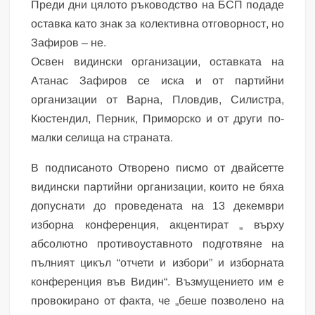
Преди дни цялото ръководство на БСП подаде
оставка като знак за колективна отговорност, но
Зафиров – не.
Освен видински организации, оставката на
Атанас Зафиров се иска и от партийни
организации от Варна, Пловдив, Силистра,
Кюстендил, Перник, Приморско и от други по-
малки селища на страната.
В подписаното Отворено писмо от двайсетте
видински партийни организации, които не бяха
допуснати до проведената на 13 декември
изборна конференция, акцентират „ върху
абсолютно противоуставното подготвяне на
пълният цикъл “отчети и избори” и изборната
конференция във Видин“. Възмущението им е
провокирано от факта, че „беше позволено на