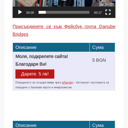
00:00
00:17
Присъединете се към Фейсбук група Danube
Bridges
Описание
Сума
Моля, подкрепете сайта!
5 BGN
Благодаря Ви!
Плащането се осъществява чрез
ePay.bg
– Интернет системата за
плащане с банкови карти и микросметки
Описание
Сума