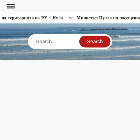
Skip
to
 територията на РУ – Кула
Министър Пулев на посещение в
content
Search