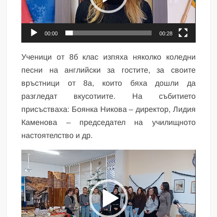
00:00
00:28
Ученици от 8б клас изпяха няколко коледни
песни на английски за гостите, за своите
връстници от 8а, които бяха дошли да
разгледат вкусотиите. На събитието
присъстваха: Боянка Никова – директор, Лидия
Каменова – председател на училищното
настоятелство и др.
Видео