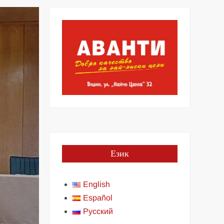
Език
English
Español
Русский