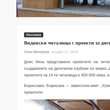
Икономика
Видински читалища с проекти за диг
Соня Мачорска
януари 13, 2026
Днес бяха представени проектите на чит
създаването на дигитални клубове по мярка „
проектите за 14-те читалища е 400 000 лева, а
Борислава Борисова – заместник-кмет „Хум
проектите:
Видео