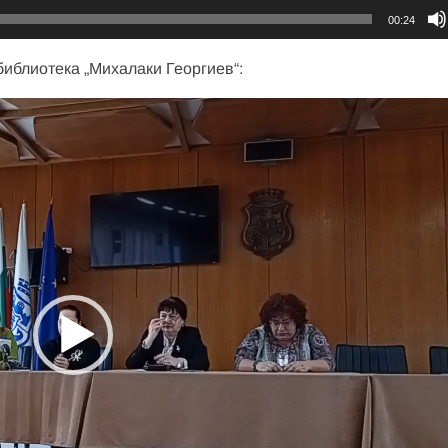
00:24
иблиотека „Михалаки Георгиев“: