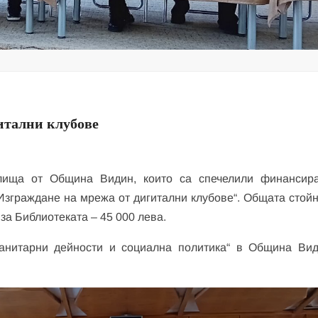
итални клубове
алища от Община Видин, които са спечелили финансир
Изграждане на мрежа от дигитални клубове“. Общата стойн
 за Библиотеката – 45 000 лева.
анитарни дейности и социална политика“ в Община Вид