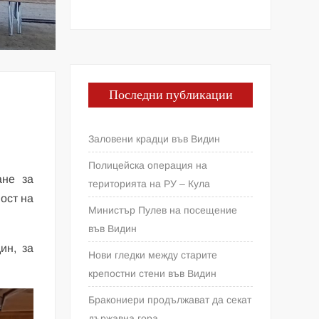
Последни публикации
Заловени крадци във Видин
Полицейска операция на
ане за
територията на РУ – Кула
ост на
Министър Пулев на посещение
във Видин
ин, за
Нови гледки между старите
крепостни стени във Видин
Бракониери продължават да секат
държавна гора