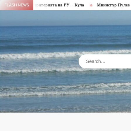
Skip
ериторията на РУ – Кула
FLASH NEWS
Министър Пулев на посещение във
to
content
Search