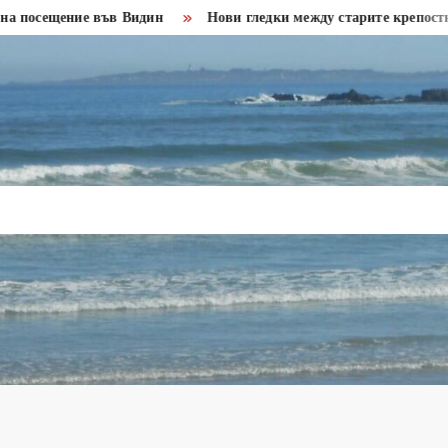
 Видин
Нови гледки между старите крепостни стени във Вид