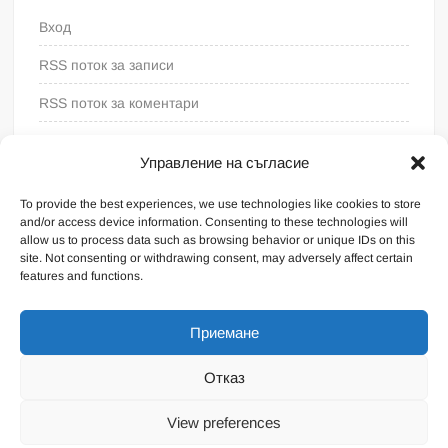
Вход
RSS поток за записи
RSS поток за коментари
WordPress България
Управление на съгласие
To provide the best experiences, we use technologies like cookies to store
and/or access device information. Consenting to these technologies will
allow us to process data such as browsing behavior or unique IDs on this
site. Not consenting or withdrawing consent, may adversely affect certain
features and functions.
Приемане
Отказ
Proudly powered by WordPress
|
Theme: FreeNews
|
By
View preferences
ThemeSpiral.com
.