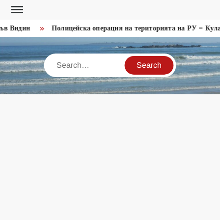
Skip
to
 Видин
Полицейска операция на територията на РУ – Кула
content
Search