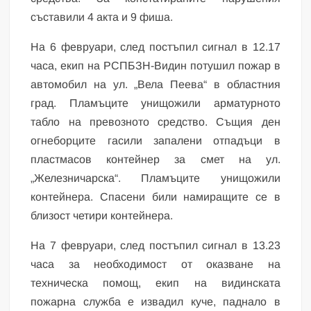
съставили 4 акта и 9 фиша.
На 6 февруари, след постъпил сигнал в 12.17
часа, екип на РСПБЗН-Видин потушил пожар в
автомобил на ул. „Вела Пеева“ в областния
град. Пламъците унищожили арматурното
табло на превозното средство. Същия ден
огнеборците гасили запалени отпадъци в
пластмасов контейнер за смет на ул.
„Железничарска“. Пламъците унищожили
контейнера. Спасени били намиращите се в
близост четири контейнера.
На 7 февруари, след постъпил сигнал в 13.23
часа за необходимост от оказване на
техническа помощ, екип на видинската
пожарна служба е извадил куче, паднало в