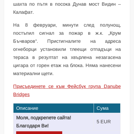
шахта по пътя в посока Дунав мост Видин –
Калафат.
На 8 февруари, минути след полунощ,
постъпил сигнал за пожар в ж.к. „Крум
Бъчваров“. Пристигналите на адреса
огнеборци установили тлеещи отпадъци на
тераса в резултат на хвърлена незагасена
цигара от горен етаж на блока. Няма нанесени
материални щети.
Присъединете се към Фейсбук група Danube
Bridges
Описание
Сума
Моля, подкрепете сайта!
5 EUR
Благодаря Ви!