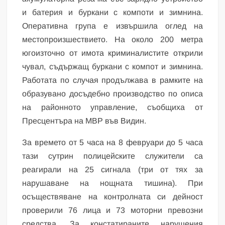
и батерия и буркани с компоти и зимнина.
Оперативна група е извършила оглед на
местопроизшествието. На около 200 метра
югоизточно от имота криминалистите открили
чувал, съдържащ буркани с компот и зимнина.
Работата по случая продължава в рамките на
образувано досъдебно производство по описа
на районното управление, съобщиха от
Пресцентъра на МВР във Видин.
За времето от 5 часа на 8 февруари до 5 часа
тази сутрин полицейските служители са
реагирали на 25 сигнала (три от тях за
нарушаване на нощната тишина). При
осъществяване на контролната си дейност
проверили 76 лица и 73 моторни превозни
средства. За констатираните нарушения