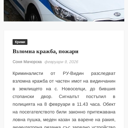
Крими
Взломна кражба, пожари
Соня Мачорска
февруари 9, 2026
Криминалисти от РУ-Видин разследват
взломна кражба от частен имот на видинчанин
в землището на с. Новоселци, до бившия
стопански двор. Сигналът постъпил в
полицията на 8 февруари в 11.43 часа. Обект
на посегателството били законно притежавана
ловна пушка, меден казан за варене на ракия,
акумулаторна резачка със зарядно устройство