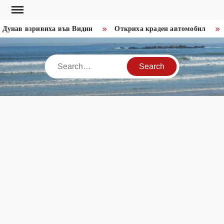
Skip
to
Дунав взривиха във Видин
Откриха краден автомобил
З
content
Search