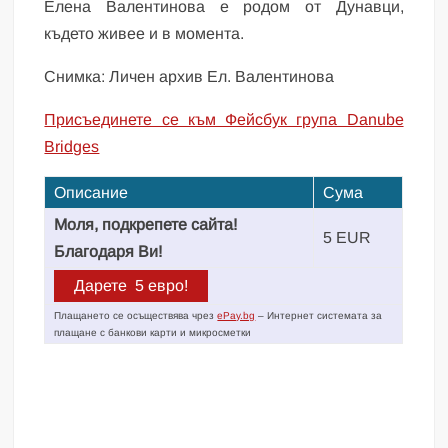
Елена Валентинова е родом от Дунавци,
където живее и в момента.
Снимка: Личен архив Ел. Валентинова
Присъединете се към Фейсбук група Danube
Bridges
Описание
Сума
Моля, подкрепете сайта!
5 EUR
Благодаря Ви!
Плащането се осъществява чрез
ePay.bg
– Интернет системата за
плащане с банкови карти и микросметки