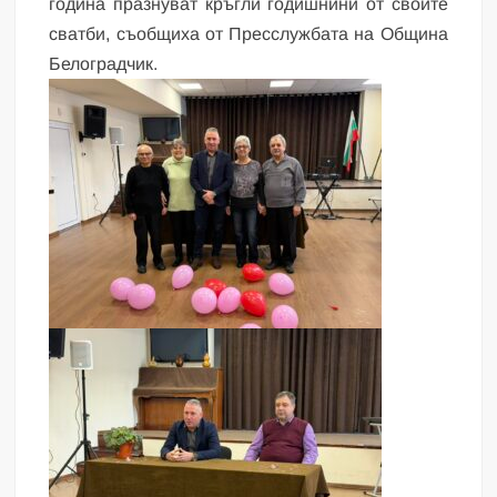
година празнуват кръгли годишнини от своите
сватби, съобщиха от Пресслужбата на Община
Белоградчик.