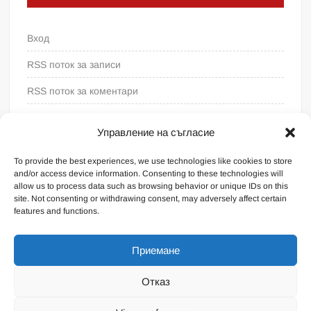
Вход
RSS поток за записи
RSS поток за коментари
WordPress България
Управление на съгласие
To provide the best experiences, we use technologies like cookies to store
and/or access device information. Consenting to these technologies will
allow us to process data such as browsing behavior or unique IDs on this
site. Not consenting or withdrawing consent, may adversely affect certain
features and functions.
Приемане
Отказ
Proudly powered by WordPress
|
Theme: FreeNews
|
By