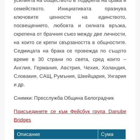
усилията на обществото в подкрепа на брака и
семейството. Инициативата празнува
ключовите ценности на единството,
посвещението, любовта и силната връзка,
скрепена от брачния съюз между две личности,
на които се крепи свързаността в общностите.
Седмицата на брака се провежда по същото
време в 30 страни по света, сред които –
Англия, Германия, Австрия, Чехия, Холандия,
Словакия, САЩ, Румъния, Швейцария, Унгария
и др.
Снимки: Пресслужба Община Белоградчик
Присъединете се към Фейсбук група Danube
Bridges
Описание
Сума