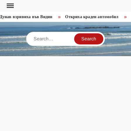
Skip
to
нав взривиха във Видин
Откриха краден автомобил
Зал
content
Search