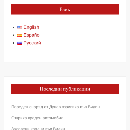
Език
English
Español
Русский
Последни публикации
Пореден снаряд от Дунав взривиха във Видин
Откриха краден автомобил
Заловени крадци във Видин