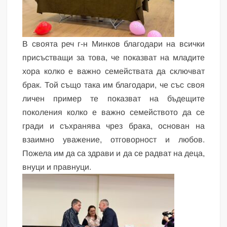
В своята реч г-н Минков благодари на всички
присъстващи за това, че показват на младите
хора колко е важно семействата да сключват
брак. Той също така им благодари, че със своя
личен пример те показват на бъдещите
поколения колко е важно семейството да се
гради и съхранява чрез брака, основан на
взаимно уважение, отговорност и любов.
Пожела им да са здрави и да се радват на деца,
внуци и правнуци.