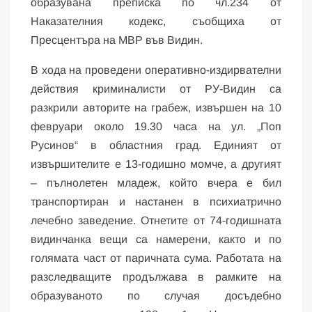
образувана преписка по чл.234 от
Наказателния кодекс, съобщиха от
Пресцентъра на МВР във Видин.
В хода на проведени оперативно-издирвателни
действия криминалисти от РУ-Видин са
разкрили авторите на грабеж, извършен на 10
февруари около 19.30 часа на ул. „Поп
Русинов“ в областния град. Единият от
извършителите е 13-годишно момче, а другият
– пълнолетен младеж, който вчера е бил
транспортиран и настанен в психиатрично
лечебно заведение. Отнетите от 74-годишната
видинчанка вещи са намерени, както и по
голямата част от паричната сума. Работата на
разследващите продължава в рамките на
образуваното по случая досъдебно