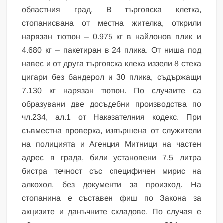
областния град. В търговска клетка,
стопанисвана от местна жителка, открили
нарязан тютюн – 0.975 кг в найлонов плик и
4.680 кг – пакетиран в 24 плика. От ниша под
навес и от друга търговска клека иззели 8 стека
цигари без бандерол и 30 плика, съдържащи
7.130 кг нарязан тютюн. По случаите са
образувани две досъдебни производства по
чл.234, ал.1 от Наказателния кодекс. При
съвместна проверка, извършена от служители
на полицията и Агенция Митници на частен
адрес в града, били установени 7.5 литра
бистра течност със специфичен мирис на
алкохол, без документи за произход. На
стопанина е съставен фиш по Закона за
акцизите и данъчните складове. По случая е