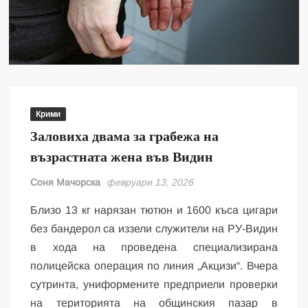
Крими
Заловиха двама за грабежа на
възрастната жена във Видин
Соня Мачорска
февруари 13, 2026
Близо 13 кг нарязан тютюн и 1600 къса цигари
без бандерол са иззели служители на РУ-Видин
в хода на проведена специализирана
полицейска операция по линия „Акцизи“. Вчера
сутринта, униформените предприели проверки
на територията на общинския пазар в