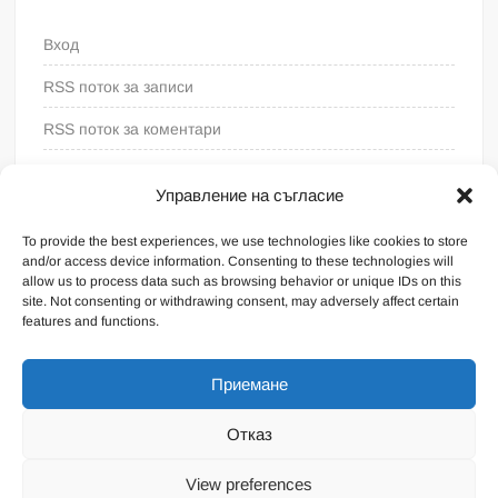
Вход
RSS поток за записи
RSS поток за коментари
WordPress България
Управление на съгласие
To provide the best experiences, we use technologies like cookies to store
and/or access device information. Consenting to these technologies will
allow us to process data such as browsing behavior or unique IDs on this
site. Not consenting or withdrawing consent, may adversely affect certain
features and functions.
Приемане
Отказ
Proudly powered by WordPress
|
Theme: FreeNews
|
By
View preferences