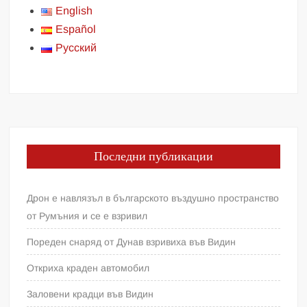
English
Español
Русский
Последни публикации
Дрон е навлязъл в българското въздушно пространство
от Румъния и се е взривил
Пореден снаряд от Дунав взривиха във Видин
Откриха краден автомобил
Заловени крадци във Видин