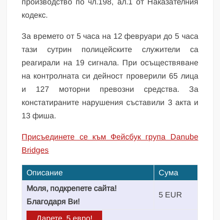
производство по чл.198, ал.1 от Наказателния
кодекс.
За времето от 5 часа на 12 февруари до 5 часа
тази сутрин полицейските служители са
реагирали на 19 сигнала. При осъществяване
на контролната си дейност проверили 65 лица
и 127 моторни превозни средства. За
констатираните нарушения съставили 3 акта и
13 фиша.
Присъединете се към Фейсбук група Danube
Bridges
Описание
Сума
Моля, подкрепете сайта!
5 EUR
Благодаря Ви!