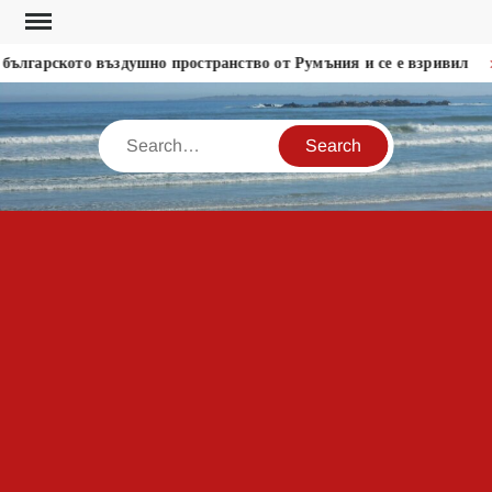
Skip
to
лгарското въздушно пространство от Румъния и се е взривил
content
Search