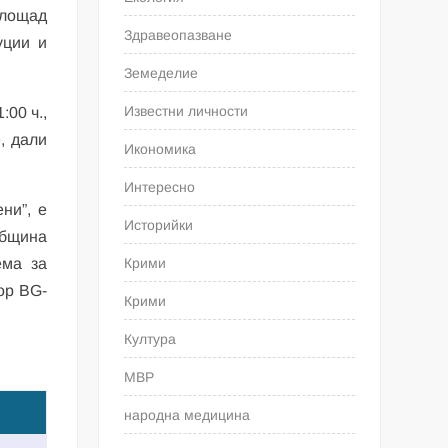
площад
Здравеопазване
уции и
Земеделие
Известни личности
:00 ч.,
, дали
Икономика
Интересно
ни”, е
Историйки
Община
ема за
Крими
ор BG-
Крими
Култура
МВР
народна медицина