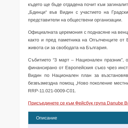
където ще бъде отдадена почит към загиналит
„Бдинци“ във Видин с участието на Градск
представители на обществени организации.
Официалната церемония с поднасяне на венци и
както и пред паметника на Опълченците от 
живота си за свободата на България.
Събитието “3 март – Национален празник”, 
финансирано от Европейския съюз чрез инс
Видин по Национален план за възстановяв
безвъзмездна помощ „Ново поколение местни
RRP-11.021-0009-C01.
Присъединете се към Фейсбук група Danube B
Описание