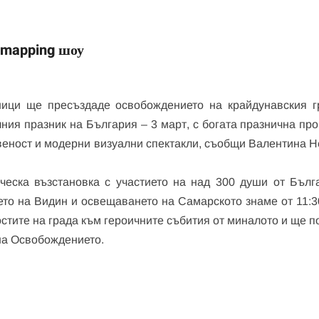
 mapping шоу
ници ще пресъздаде освобождението на крайдунавския г
ия празник на България – 3 март, с богата празнична про
веност и модерни визуални спектакли, съобщи Валентина Н
ческа възстановка с участието на над 300 души от Бълг
то на Видин и освещаването на Самарското знаме от 11:30
остите на града към героичните събития от миналото и ще 
 на Освобождението.