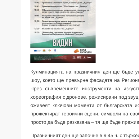
Кулминацията на празничния ден ще бъде ун
шоу, което ще превърне фасадата на Региона
Чрез съвременните инструменти на изкуст
хореография с дронове, режисирани под звуци
оживеят ключови моменти от българската и
прожектират героични сцени, символи на сво
просто да бъде разказана – тя ще бъде прежи
Празничният ден ще започне в 9:45 ч. с търж