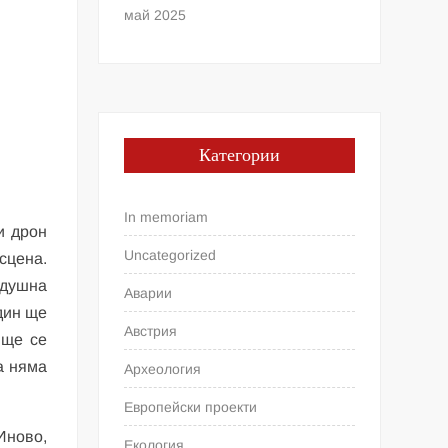
май 2025
Категории
In memoriam
и дрон
Uncategorized
сцена.
здушна
Аварии
дин ще
Австрия
 ще се
а няма
Археология
Европейски проекти
Иново,
Екология