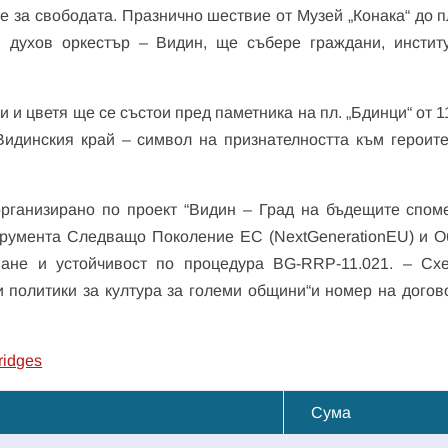
е за свободата. Празнично шествие от Музей „Конака“ до 
и духов оркестър – Видин, ще събере граждани, инстит
 цветя ще се състои пред паметника на пл. „Бдинци“ от 11
Видинския край – символ на признателността към героите
организирано по проект “Видин – Град на бъдещите споме
трумента Следващо Поколение ЕС (NextGenerationEU) и 
ане и устойчивост по процедура BG-RRP-11.021. – Сх
 политики за култура за големи общини“и номер на догов
ridges
Сума