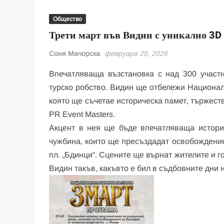
Общество
Трети март във Видин с уникално 3D
Соня Мачорска
февруари 25, 2026
Впечатляваща възстановка с над 300 участ
турско робство. Видин ще отбележи Националн
която ще съчетае историческа памет, тържест
PR Event Masters.
Акцент в нея ще бъде впечатляваща истори
чужбина, които ще пресъздадат освобождение
пл. „Бдинци“. Сцените ще върнат жителите и г
Видин такъв, какъвто е бил в съдбовните дни