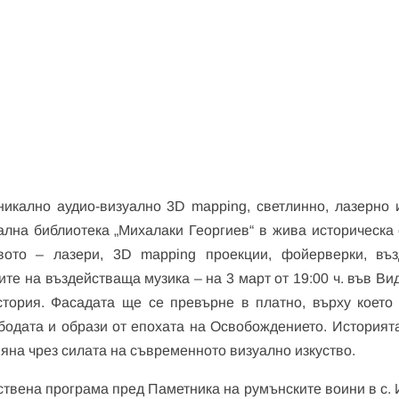
икално аудио-визуално 3D mapping, светлинно, лазерно 
лна библиотека „Михалаки Георгиев“ в жива историческа 
вото – лазери, 3D mapping проекции, фойерверки, въ
те на въздействаща музика – на 3 март от 19:00 ч. във Ви
стория. Фасадата ще се превърне в платно, върху което
бодата и образи от епохата на Освобождението. Историят
вяна чрез силата на съвременното визуално изкуство.
ествена програма пред Паметника на румънските воини в с. 