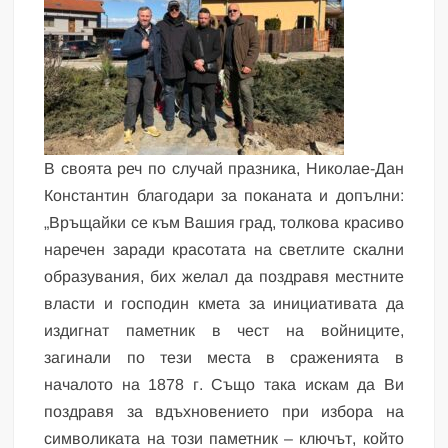
В своята реч по случай празника, Николае-Дан
Константин благодари за поканата и допълни:
„Връщайки се към Вашия град, толкова красиво
наречен заради красотата на светлите скални
образувания, бих желал да поздравя местните
власти и господин кмета за инициативата да
издигнат паметник в чест на войниците,
загинали по тези места в сраженията в
началото на 1878 г. Също така искам да Ви
поздравя за вдъхновението при избора на
символиката на този паметник – ключът, който