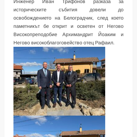
Инженер Иван Трифонов разказа за
историческите събития довели до
освобождението на Белоградчик, след което
паметникът бе открит и осветен от Негово
Високопреподобие Архимандрит Йоаким и
Негово високоблагоговейство отец Рафаил.