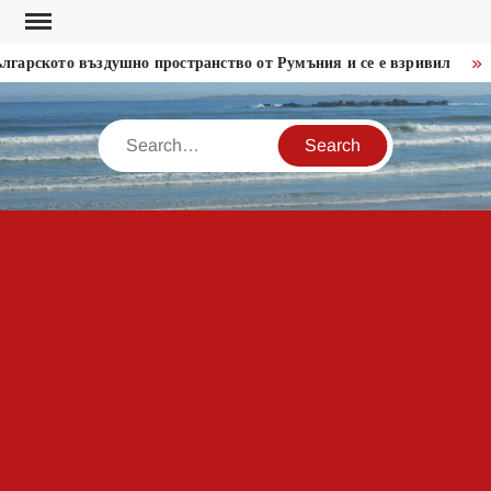
Skip
to
ското въздушно пространство от Румъния и се е взривил
Пор
content
Search