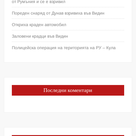
от Румъния и се е взривил
Пореден снаряд от Дунав взривиха във Видин
Откриха краден автомобил
Заловени крадци във Видин
Полицейска операция на територията на РУ – Кула
Последни коментари