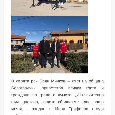
В своята реч Боян Минков – кмет на община
Белоградчик, приветства всички гости и
граждани на града с думите: „Изключително
съм щастлив, защото сбъднахме една наша
мечта – заедно с Иван Трифонов преди