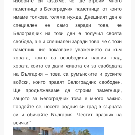
изборите си казахме, че ще строим много
паметници в Белоградчик, паметници, от които
имаме толкова голяма нужда. Днешният ден е
специален не само заради това, че
Белоградчик на този ден е получил своята
свобода, а е и специален заради това, че с този
паметник ние показваме уважението си към
хората, които са освободили нашия град,
хората които са дали живота си за свободата
на България – това са румънските и руските
войски, които правят Белоградчик свободен.
Ще продължаваме да строим паметници,
защото за Белоградчик това е много важно.
Гордейте се, носете родния си град в сърцата
си и обичайте България. Честит празник на
всички!”