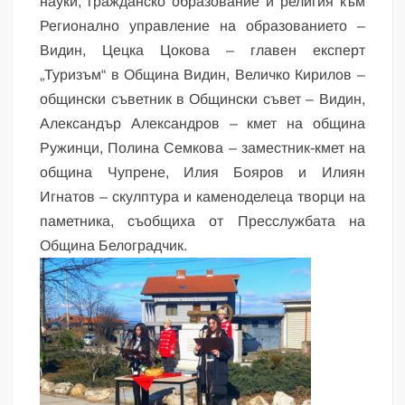
науки, гражданско образование и религия към
Регионално управление на образованието –
Видин, Цецка Цокова – главен експерт
„Туризъм“ в Община Видин, Величко Кирилов –
общински съветник в Общински съвет – Видин,
Александър Александров – кмет на община
Ружинци, Полина Семкова – заместник-кмет на
община Чупрене, Илия Бояров и Илиян
Игнатов – скулптура и каменоделеца творци на
паметника, съобщиха от Пресслужбата на
Община Белоградчик.