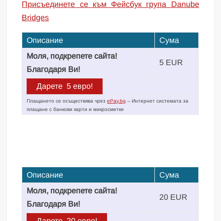
Присъединете се към Фейсбук група Danube
Bridges
Описание
Сума
Моля, подкрепете сайта!
5 EUR
Благодаря Ви!
Плащането се осъществява чрез
ePay.bg
– Интернет системата за
плащане с банкови карти и микросметки
Описание
Сума
Моля, подкрепете сайта!
20 EUR
Благодаря Ви!