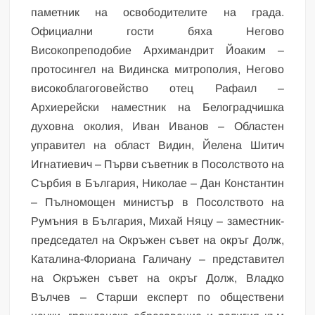
паметник на освободителите на града.
Официални гости бяха Негово
Високопреподобие Архимандрит Йоаким –
протосингел на Видинска митрополия, Негово
високоблагоговейство отец Рафаил –
Архиерейски наместник на Белоградчишка
духовна околия, Иван Иванов – Областен
управител на област Видин, Йелена Шитич
Игнатиевич – Първи съветник в Посолството на
Сърбия в България, Николае – Дан Константин
– Пълномощен министър в Посолството на
Румъния в България, Михай Няцу – заместник-
председател на Окръжен съвет на окръг Долж,
Каталина-Флориана Галичану – представител
на Окръжен съвет на окръг Долж, Владко
Вълчев – Старши експерт по обществени