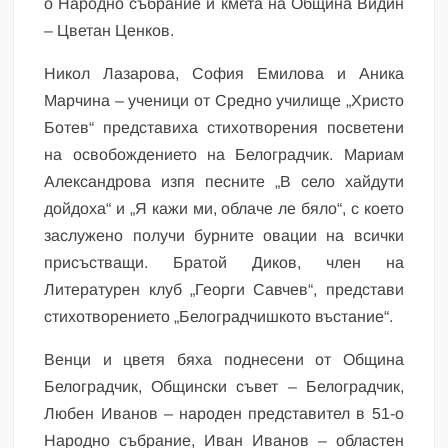
о Народно събрание и кмета на Община Видин
– Цветан Ценков.
Никол Лазарова, София Емилова и Аника
Марчина – ученици от Средно училище „Христо
Ботев“ представиха стихотворения посветени
на освобождението на Белоградчик. Мариам
Александрова изпя песните „В село хайдути
дойдоха“ и „Я кажи ми, облаче ле бяло“, с което
заслужено получи бурните овации на всички
присъстващи. Братой Диков, член на
Литературен клуб „Георги Савчев“, представи
стихотворението „Белоградчишкото въстание“.
Венци и цветя бяха поднесени от Община
Белоградчик, Общински съвет – Белоградчик,
Любен Иванов – народен представител в 51-о
Народно събрание, Иван Иванов – областен