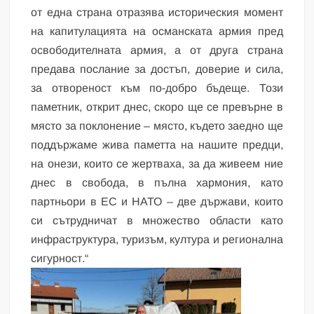
от една страна отразява историческия момент
на капитулацията на османската армия пред
освободителната армия, а от друга страна
предава послание за достъп, доверие и сила,
за отвореност към по-добро бъдеще. Този
паметник, открит днес, скоро ще се превърне в
място за поклонение – място, където заедно ще
поддържаме жива паметта на нашите предци,
на онези, които се жертваха, за да живеем ние
днес в свобода, в пълна хармония, като
партньори в ЕС и НАТО – две държави, които
си сътрудничат в множество области като
инфраструктура, туризъм, култура и регионална
сигурност.“