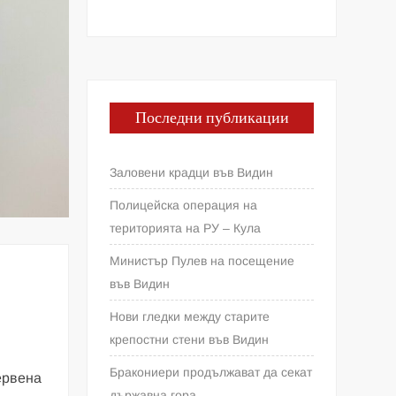
Последни публикации
Заловени крадци във Видин
Полицейска операция на
територията на РУ – Кула
Министър Пулев на посещение
във Видин
Нови гледки между старите
крепостни стени във Видин
Бракониери продължават да секат
ервена
държавна гора