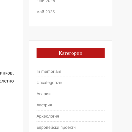
юни 2025
май 2025
Категории
In memoriam
инков.
олетно
Uncategorized
Аварии
Австрия
Археология
Европейски проекти