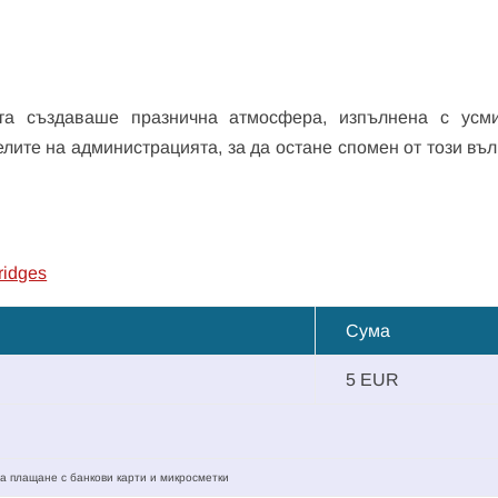
та създаваше празнична атмосфера, изпълнена с усм
лите на администрацията, за да остане спомен от този въ
ridges
Сума
5 EUR
а плащане с банкови карти и микросметки