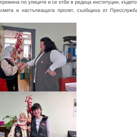
премина по улиците и се отби в редица институции, където
ъсмета и настъпващата пролет, съобщиха от Пресслужб