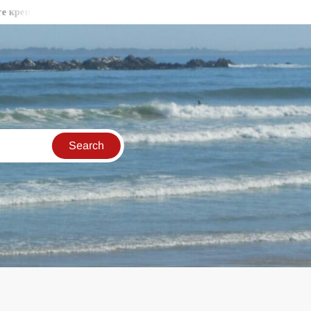
и стени във Видин
Бракониери продължават да секат държав