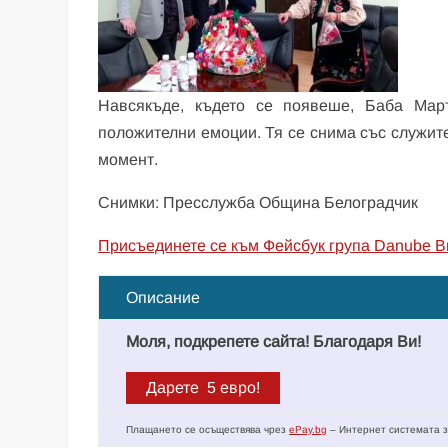
Навсякъде, където се появеше, Баба Мар
положителни емоции. Тя се снима със служите
момент.
Снимки: Пресслужба Община Белоградчик
Присъединете се към Фейсбук група Danube B
Описание
Моля, подкрепете сайта! Благодаря Ви!
Плащането се осъществява чрез
ePay.bg
– Интернет системата з