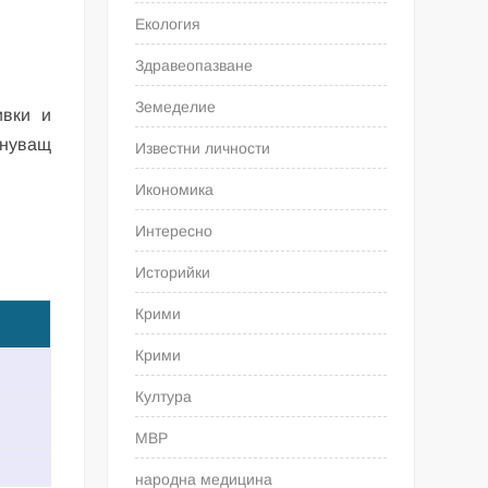
Екология
Здравеопазване
Земеделие
ивки и
лнуващ
Известни личности
Икономика
Интересно
Историйки
Крими
Крими
Култура
МВР
народна медицина