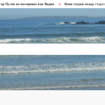
а посещение във Видин
Нови гледки между старите крепостн