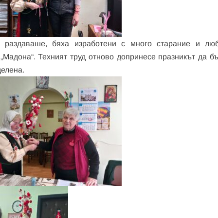
о раздаваше, бяха изработени с много старание и лю
„Мадона“. Техният труд отново допринесе празникът да бъ
делена.