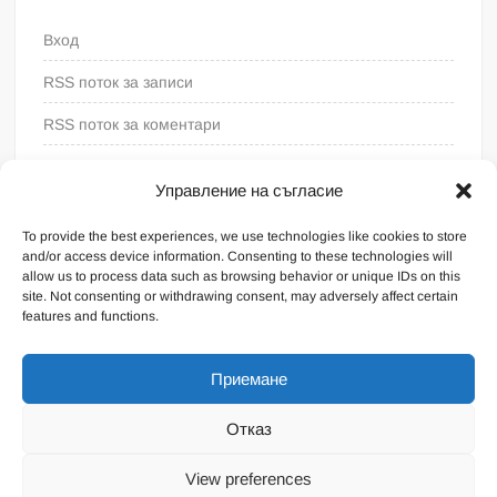
Вход
RSS поток за записи
RSS поток за коментари
WordPress България
Управление на съгласие
To provide the best experiences, we use technologies like cookies to store
and/or access device information. Consenting to these technologies will
allow us to process data such as browsing behavior or unique IDs on this
site. Not consenting or withdrawing consent, may adversely affect certain
features and functions.
Приемане
Отказ
Proudly powered by WordPress
|
Theme: FreeNews
|
By
View preferences