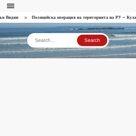
Skip
to
 Видин
Полицейска операция на територията на РУ – Кула
content
Search