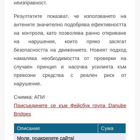
неизправност.
Резултатите показват, че използването на
антените значително подобрява ефективността
на контрола, като позволява ранно откриване
на нарушения, които пряко засягат
безопасността на движението. Новият подход
намалява необходимостта от проверки на
случаен принцип и насочва усилията към
превозни средства с реален риск от
нарушение.
Снимка: АПИ
Присъединете се към Фейсбук група Danube
Bridges
Описание
Сума
Моля, подкрепете сайта!