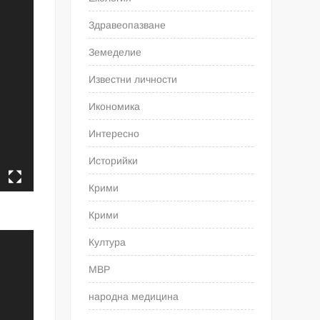
Здравеопазване
Земеделие
Известни личности
Икономика
Интересно
Историйки
Крими
Крими
Култура
МВР
народна медицина