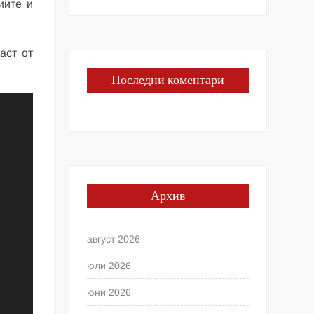
иите и
аст от
Последни коментари
Архив
август 2026
юли 2026
юни 2026