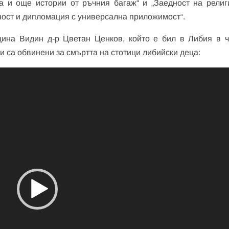
та и още истории от ръчния багаж“ и „Заедност на религ
ност и дипломация с универсална приложимост“.
щина Видин д-р Цветан Ценков, който е бил в Либия в ч
и са обвинени за смъртта на стотици либийски деца: