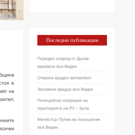
Последни публикации
Пореден снаряд от Дунав
взривиха във Видин
Община
Откриха краден автомобил
стоя в
Заловени крадци във Видин
мет на
вител;
Полицейска операция на
територията на РУ – Кула
Министър Пулев на посещение
енните
във Видин
всички