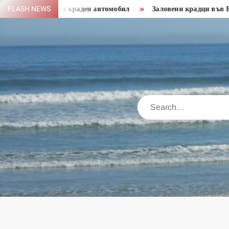
Skip
Откриха краден автомобил
FLASH NEWS
Заловени крадци във Видин
to
content
Search