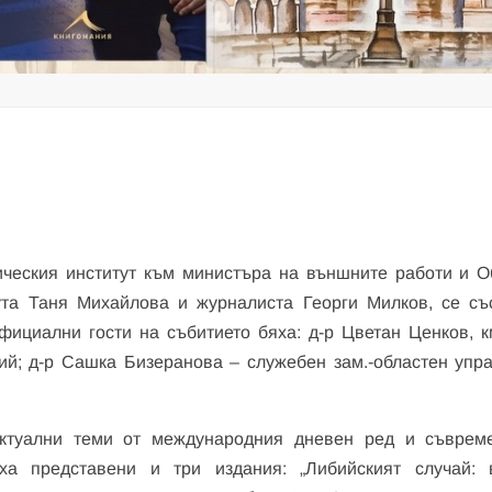
ическия институт към министъра на външните работи и 
тута Таня Михайлова и журналиста Георги Милков, се съ
фициални гости на събитието бяха: д-р Цветан Ценков, к
й; д-р Сашка Бизеранова – служебен зам.-областен упра
актуални теми от международния дневен ред и съврем
ха представени и три издания: „Либийският случай: 