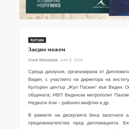
Култура
Заедно можем
Соня Мачорска
май 8, 2026
Среща дискусия, организирана от Дипломат
Видин, с участието на директора на инсти
Културен център „Жул Паскин“ във Видин. О
общината; НВП Видински митрополит Пахоми
Неджати Али – районен мюфтия и др.
В рамките на дискусията бяха засегнати 
предизвикателства пред дипломацията. Бя