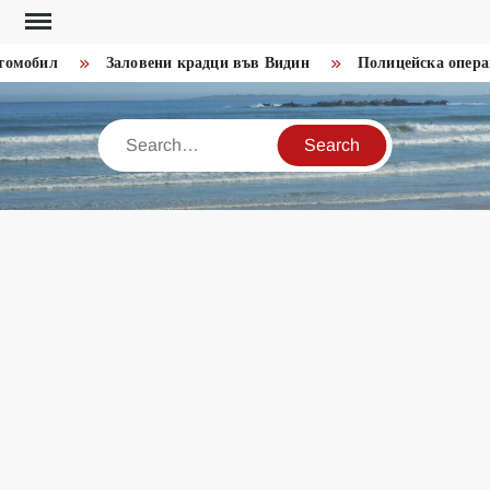
Skip
to
обил
Заловени крадци във Видин
Полицейска операция
content
Search