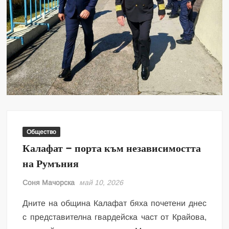
Общество
Калафат – порта към независимостта
на Румъния
Соня Мачорска
май 10, 2026
Дните на община Калафат бяха почетени днес
с представителна гвардейска част от Крайова,