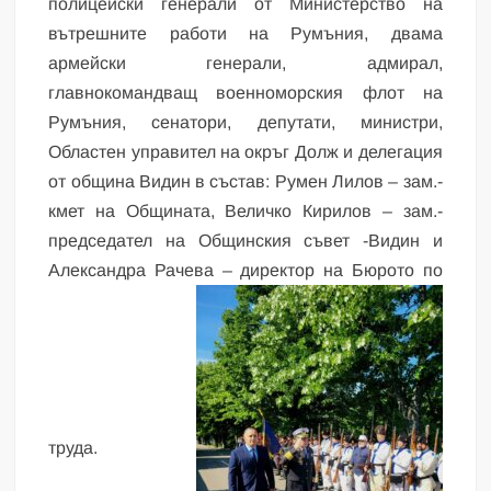
полицейски генерали от Министерство на
вътрешните работи на Румъния, двама
армейски генерали, адмирал,
главнокомандващ военноморския флот на
Румъния, сенатори, депутати, министри,
Областен управител на окръг Долж и делегация
от община Видин в състав: Румен Лилов – зам.-
кмет на Общината, Величко Кирилов – зам.-
председател на Общинския съвет -Видин и
Александра Рачева – директор на Бюрото по
труда.