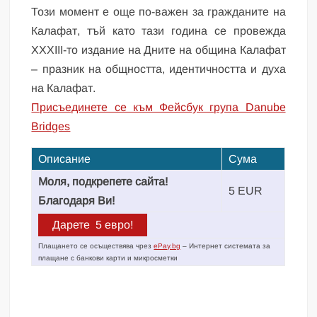
Този момент е още по-важен за гражданите на
Калафат, тъй като тази година се провежда
XXXIII-то издание на Дните на община Калафат
– празник на общността, идентичността и духа
на Калафат.
Присъединете се към Фейсбук група Danube
Bridges
Описание
Сума
Моля, подкрепете сайта!
5 EUR
Благодаря Ви!
Плащането се осъществява чрез
ePay.bg
– Интернет системата за
плащане с банкови карти и микросметки