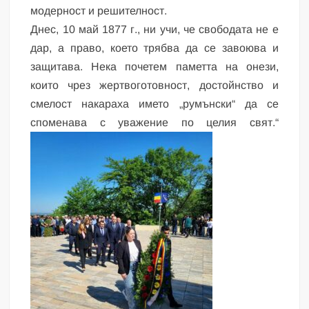
модерност и решителност.
Днес, 10 май 1877 г., ни учи, че свободата не е
дар, а право, което трябва да се завоюва и
защитава. Нека почетем паметта на онези,
които чрез жертвоготовност, достойнство и
смелост накараха името „румънски“ да се
споменава с уважение по целия свят.“