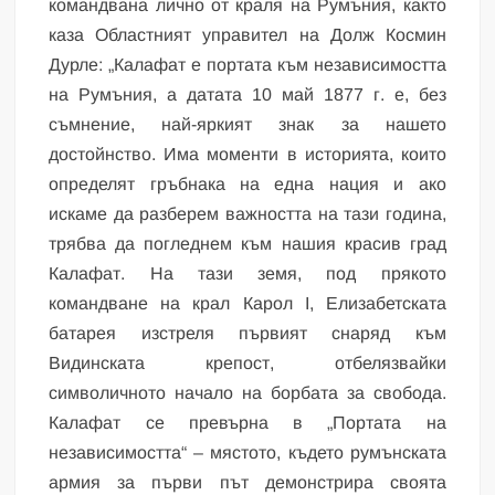
командвана лично от краля на Румъния, както
каза Областният управител на Долж Космин
Дурле: „Калафат е портата към независимостта
на Румъния, а датата 10 май 1877 г. е, без
съмнение, най-яркият знак за нашето
достойнство. Има моменти в историята, които
определят гръбнака на една нация и ако
искаме да разберем важността на тази година,
трябва да погледнем към нашия красив град
Калафат. На тази земя, под прякото
командване на крал Карол I, Елизабетската
батарея изстреля първият снаряд към
Видинската крепост, отбелязвайки
символичното начало на борбата за свобода.
Калафат се превърна в „Портата на
независимостта“ – мястото, където румънската
армия за първи път демонстрира своята