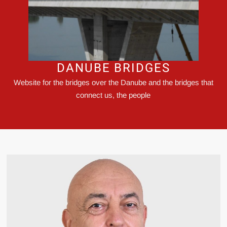
DANUBE BRIDGES
Website for the bridges over the Danube and the bridges that
connect us, the people