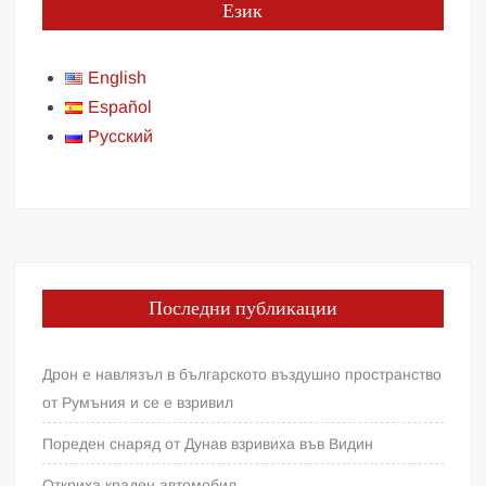
Език
English
Español
Русский
Последни публикации
Дрон е навлязъл в българското въздушно пространство
от Румъния и се е взривил
Пореден снаряд от Дунав взривиха във Видин
Откриха краден автомобил