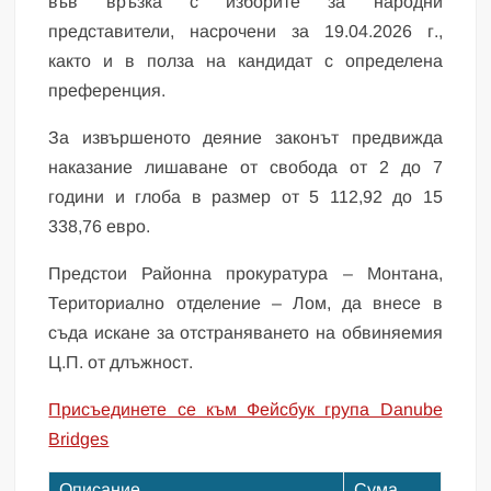
във връзка с изборите за народни
представители, насрочени за 19.04.2026 г.,
както и в полза на кандидат с определена
преференция.
За извършеното деяние законът предвижда
наказание лишаване от свобода от 2 до 7
години и глоба в размер от 5 112,92 до 15
338,76 евро.
Предстои Районна прокуратура – Монтана,
Териториално отделение – Лом, да внесе в
съда искане за отстраняването на обвиняемия
Ц.П. от длъжност.
Присъединете се към Фейсбук група Danube
Bridges
Описание
Сума