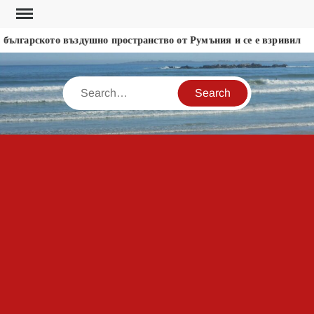
Skip
to
ългарското въздушно пространство от Румъния и се е взривил
content
Search