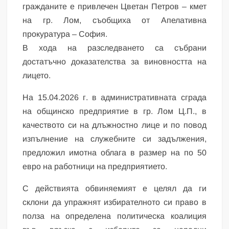
гражданите е привлечен Цветан Петров – кмет
на гр. Лом, съобщиха от Апелативна
прокуратура – София.
В хода на разследването са събрани
достатъчно доказателства за виновността на
лицето.
На 15.04.2026 г. в административната сграда
на общинско предприятие в гр. Лом Ц.П., в
качеството си на длъжностно лице и по повод
изпълнение на служебните си задължения,
предложил имотна облага в размер на по 50
евро на работници на предприятието.
С действията обвиняемият е целял да ги
склони да упражнят избирателното си право в
полза на определена политическа коалиция