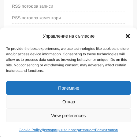
RSS поток за записи
RSS поток за коментари
WordPress България
Управление на съгласие
To provide the best experiences, we use technologies like cookies to store
and/or access device information. Consenting to these technologies will
allow us to process data such as browsing behavior or unique IDs on this
site. Not consenting or withdrawing consent, may adversely affect certain
features and functions.
Приемане
Отказ
Proudly powered by WordPress
|
Theme: FreeNews
|
By
View preferences
ThemeSpiral.com
.
Общи условия
Cookie Policy
Декларация за поверителност
Впечатлявам