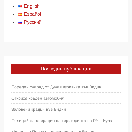
English
Español
Русский
Последни публикации
Пореден снаряд от Дунав взривиха във Видин
Откриха краден автомобил
Заловени крадци във Видин
Полицейска операция на територията на РУ – Кула
Министър Пулев на посещение във Видин