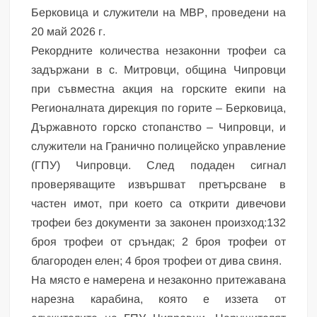
Берковица и служители на МВР, проведени на
20 май 2026 г.
Рекордните количества незаконни трофеи са
задържани в с. Митровци, община Чипровци
при съвместна акция на горските екипи на
Регионалната дирекция по горите – Берковица,
Държавното горско стопанство – Чипровци, и
служители на Гранично полицейско управление
(ГПУ) Чипровци. След подаден сигнал
проверяващите извършват претърсване в
частен имот, при което са открити дивечови
трофеи без документи за законен произход:132
броя трофеи от сръндак; 2 броя трофеи от
благороден елен; 4 броя трофеи от дива свиня.
На място е намерена и незаконно притежавана
нарезна карабина, която е иззета от