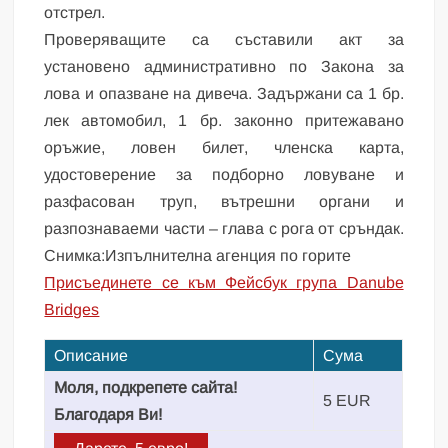
отстрел.
Проверяващите са съставили акт за
установено административно по Закона за
лова и опазване на дивеча. Задържани са 1 бр.
лек автомобил, 1 бр. законно притежавано
оръжие, ловен билет, членска карта,
удостоверение за подборно ловуване и
разфасован труп, вътрешни органи и
разпознаваеми части – глава с рога от сръндак.
Снимка:Изпълнителна агенция по горите
Присъединете се към Фейсбук група Danube
Bridges
Описание
Сума
Моля, подкрепете сайта!
5 EUR
Благодаря Ви!