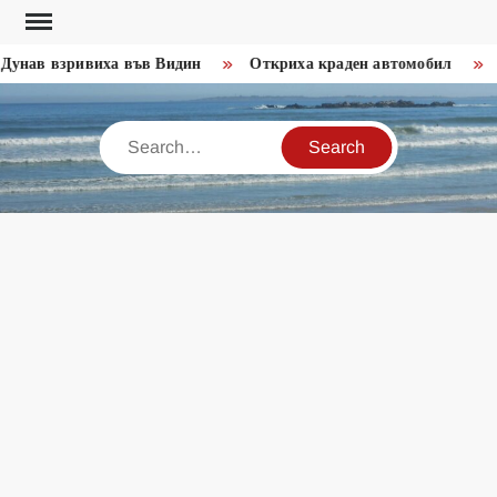
Skip
to
унав взривиха във Видин
Откриха краден автомобил
З
content
Search