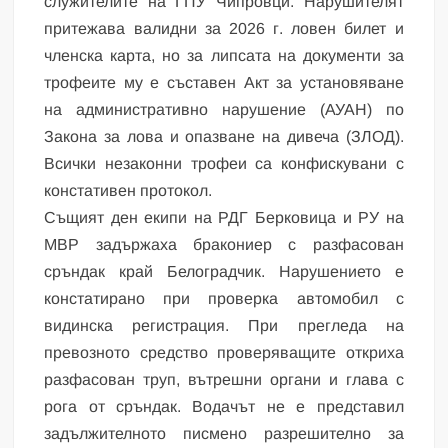
служителите на ГПУ Чипровци. Нарушителят
притежава валидни за 2026 г. ловен билет и
членска карта, но за липсата на документи за
трофеите му е съставен Акт за установяване
на административно нарушение (АУАН) по
Закона за лова и опазване на дивеча (ЗЛОД).
Всички незаконни трофеи са конфискувани с
констативен протокол.
Същият ден екипи на РДГ Берковица и РУ на
МВР задържаха бракониер с разфасован
сръндак край Белоградчик. Нарушението е
констатирано при проверка автомобил с
видинска регистрация. При прегледа на
превозното средство проверяващите откриха
разфасован труп, вътрешни органи и глава с
рога от сръндак. Водачът не е представил
задължителното писмено разрешително за