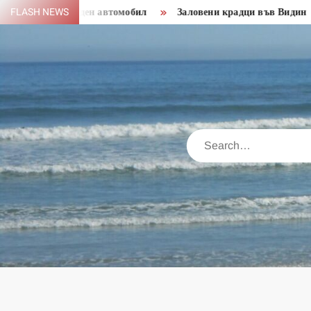
Skip
иха краден автомобил
FLASH NEWS
Заловени крадци във Видин
Пол
to
content
Search