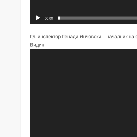
00:00
Гл. инспектор Генади Янчовски – началник на
Видин:
Видео