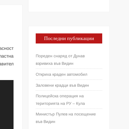
Последни публикации
асност
Пореден снаряд от Дунав
ластна
взривиха във Видин
авител
Откриха краден автомобил
Заловени крадци във Видин
Полицейска операция на
територията на РУ – Кула
Министър Пулев на посещение
във Видин