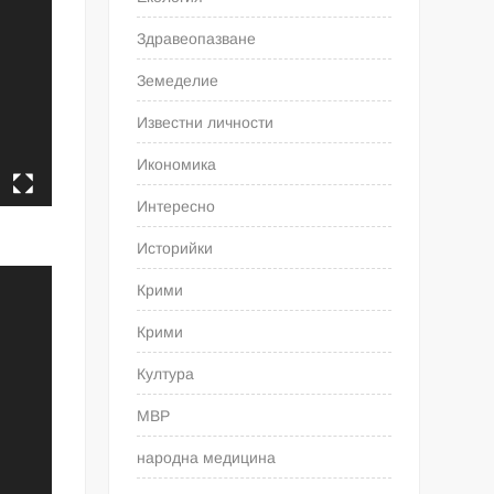
Здравеопазване
Земеделие
Известни личности
Икономика
Интересно
Историйки
Крими
Крими
Култура
МВР
народна медицина