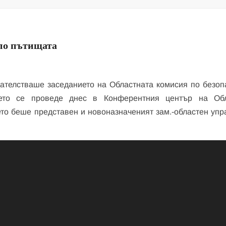
 по пътищата
ателстваше заседанието на Областната комисия по безоп
ето се проведе днес в Конферентния център на Об
то беше представен и новоназначеният зам.-областен упр