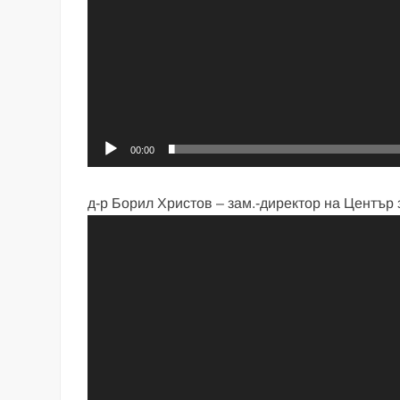
00:00
д-р Борил Христов – зам.-директор на Център
Видео