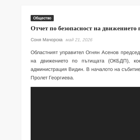
Общество
Отчет по безопасност на движението
Соня Мачорска
май 21, 2026
Областният управител Огнян Асенов председ
на движението по пътищата (ОКБДП), ко
администрация Видин. В началото на събитие
Пролет Георгиева.
Видео