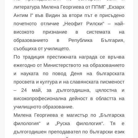
литература Милена Георгиева от ППМГ „Екзарх
Антим I“ във Видин за втори път е присъдено
почетното отличие „Неофит Рилски“ – най-
високото признание в системата на
образованието в Република България,
съобщиха от училището.
По традиция престижната награда се връчва
ежегодно от Министерството на образованието
и науката по повод Деня на българската
просвета и култура и на славянската писменост
– 24 май, за дългогодишна, цялостна и
високопрофесионална дейност в областта на
училищното образование.
Милена Георгиева е магистър по „Българска
филология“ и „Руска филология“. Тя е
дългогодишен преподавател по български език