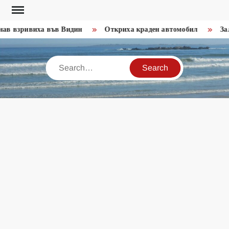
Skip
to
в взривиха във Видин
Откриха краден автомобил
Зало
content
Search