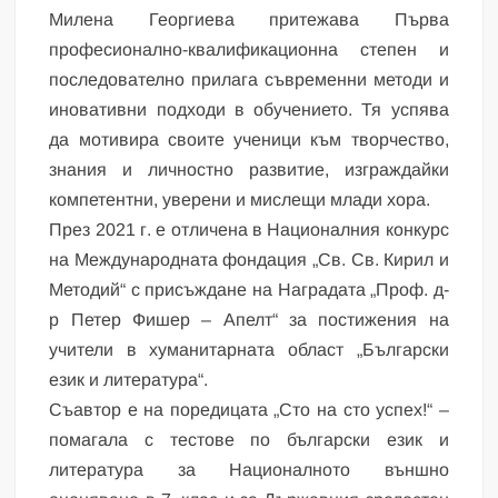
Милена Георгиева притежава Първа
професионално-квалификационна степен и
последователно прилага съвременни методи и
иновативни подходи в обучението. Тя успява
да мотивира своите ученици към творчество,
знания и личностно развитие, изграждайки
компетентни, уверени и мислещи млади хора.
През 2021 г. е отличена в Националния конкурс
на Международната фондация „Св. Св. Кирил и
Методий“ с присъждане на Наградата „Проф. д-
р Петер Фишер – Апелт“ за постижения на
учители в хуманитарната област „Български
език и литература“.
Съавтор е на поредицата „Сто на сто успех!“ –
помагала с тестове по български език и
литература за Националното външно