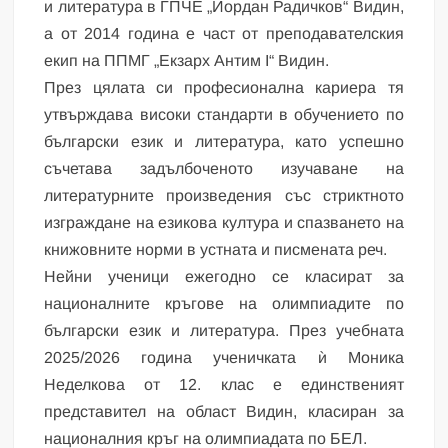
и литература в ГПЧЕ „Йордан Радичков“ Видин,
а от 2014 година е част от преподавателския
екип на ППМГ „Екзарх Антим I“ Видин.
През цялата си професионална кариера тя
утвърждава високи стандарти в обучението по
български език и литература, като успешно
съчетава задълбоченото изучаване на
литературните произведения със стриктното
изграждане на езикова култура и спазването на
книжовните норми в устната и писмената реч.
Нейни ученици ежегодно се класират за
националните кръгове на олимпиадите по
български език и литература. През учебната
2025/2026 година ученичката ѝ Моника
Неделкова от 12. клас е единственият
представител на област Видин, класиран за
националния кръг на олимпиадата по БЕЛ.