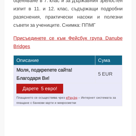
оценяване в 7. клас и за Държавния зрелостен
изпит в 11. и 12. клас, съдържащи подробни
разяснения, практически насоки и полезни
съвети за учениците. Снимка: ППМГ
Присъединете се към Фейсбук група Danube
Bridges
Описание
Сума
Моля, подкрепете сайта!
5 EUR
Благодаря Ви!
Плащането се осъществява чрез
ePay.bg
– Интернет системата за
плащане с банкови карти и микросметки