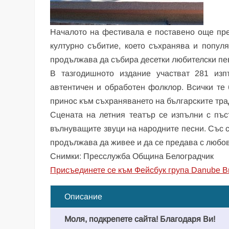
Началото на фестивала е поставено още през
културно събитие, което съхранява и попул
продължава да събира десетки любителски пев
В тазгодишното издание участват 281 из
автентичен и обработен фолклор. Всички те 
принос към съхраняването на българските тра
Сцената на летния театър се изпълни с пъс
вълнуващите звуци на народните песни. Със с
продължава да живее и да се предава с любов
Снимки: Пресслужба Община Белоградчик
Присъединете се към Фейсбук група Danube B
Описание
Моля, подкрепете сайта! Благодаря Ви!