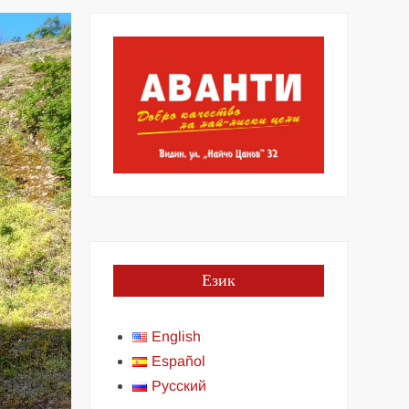
Език
English
Español
Русский