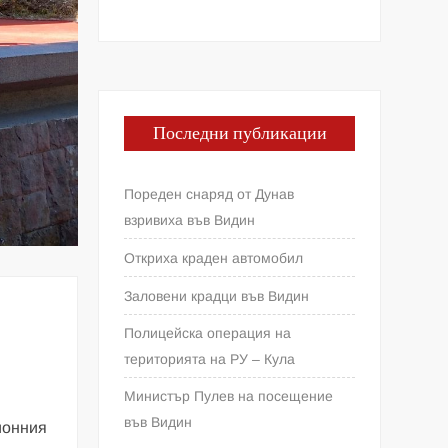
Последни публикации
Пореден снаряд от Дунав
взривиха във Видин
Откриха краден автомобил
Заловени крадци във Видин
Полицейска операция на
територията на РУ – Кула
Министър Пулев на посещение
във Видин
ионния