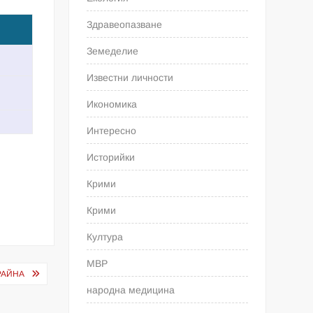
Здравеопазване
Земеделие
Известни личности
Икономика
Интересно
Историйки
Крими
Крими
Култура
МВР
РАЙНА
народна медицина