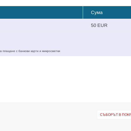
Сума
50 EUR
а плащане с банкови карти и микросметки
СЪБОРЪТ В ПОК