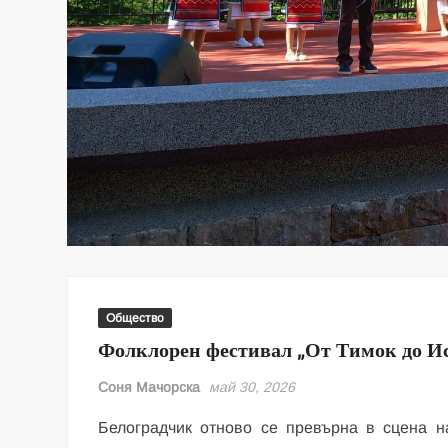
Общество
Фолклорен фестивал „От Тимок до И
Соня Мачорска
май 30, 2026
Белоградчик отново се превърна в сцена н