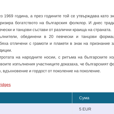
 1969 година, а през годините той се утвърждава като з
яризира богатството на българския фолклор. И днес трад
чески и танцови състави от различни краища на страната.
пълнители, обединени в 20 певчески и танцови форма
бяха отличени с грамоти и плакети в знак на признание з
диции.
тротата на народните носии, с ритъма на българските хо
воите изпълнения участниците доказаха, че българският ф
, вдъхновение и гордост от поколение на поколение.
ridges
Сума
5 EUR