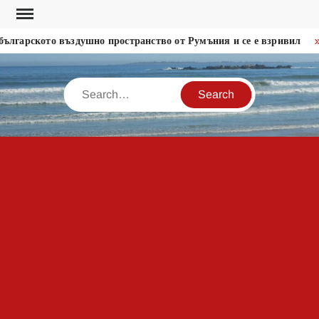
Skip
to
гарското въздушно пространство от Румъния и се е взривил
content
Search