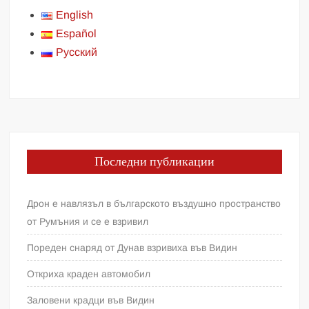
English
Español
Русский
Последни публикации
Дрон е навлязъл в българското въздушно пространство
от Румъния и се е взривил
Пореден снаряд от Дунав взривиха във Видин
Откриха краден автомобил
Заловени крадци във Видин