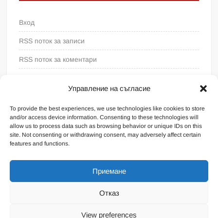
Вход
RSS поток за записи
RSS поток за коментари
WordPress България
Управление на съгласие
To provide the best experiences, we use technologies like cookies to store
and/or access device information. Consenting to these technologies will
allow us to process data such as browsing behavior or unique IDs on this
site. Not consenting or withdrawing consent, may adversely affect certain
features and functions.
Приемане
Отказ
Proudly powered by WordPress
|
Theme: FreeNews
|
By
View preferences