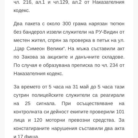
чл. 216, ал.1 и чл.129, ал.2 от Наказателния
кодекс.
Два пакета с около 300 грама нарязан тютюн
без бандерол иззели служители на РУ-Видин от
местен жител, спрян за проверка в петък на ул.
„Цар Симеон Велики“. На мъжа съставили акт
по Закова за акцизите и данъчните складове.
По случая е образувана преписка по чл. 234 от
Наказателния кодекс.
За времето от 5 часа на 31 май до 5 часа тази
сутрин полицейските служители са реагирали
на 25 сигнала. При осъществяване на
контролната си дейност екипите проверили 101
лица и 120 моторни превозни средства. За
констатираните нарушения съставили два акта
и 17 фиша.