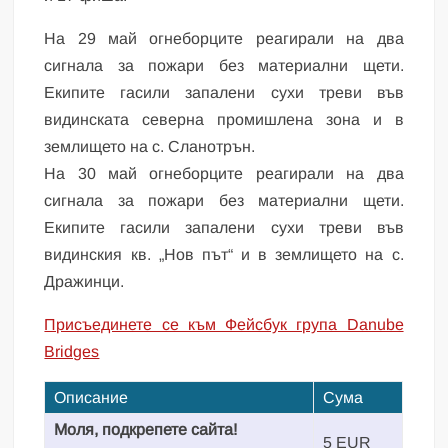
На 29 май огнеборците реагирали на два
сигнала за пожари без материални щети.
Екипите гасили запалени сухи треви във
видинската северна промишлена зона и в
землището на с. Сланотрън.
На 30 май огнеборците реагирали на два
сигнала за пожари без материални щети.
Екипите гасили запалени сухи треви във
видинския кв. „Нов път“ и в землището на с.
Дражинци.
Присъединете се към Фейсбук група Danube
Bridges
Описание
Сума
Моля, подкрепете сайта!
5 EUR