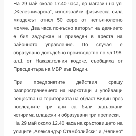
На 29 май около 17.40 часа, до магазин на ул.
„Железничарска“, използвайки физическа сила
младежът отнел 50 евро от непълнолетно
момче. Два часа по-късно авторът на деянието
е бил задържан и приведен в ареста на
районното управление. По случая е
образувано досъдебно производство по чл.198,
ал.1 от Наказателния кодекс, съобщиха от
Пресцентъра на МВР във Видин.
При предприетите действия срещу
разпространението на наркотици и упойващи
вещества на територията на област Видин през
последните три дни са били задържани
четирима младежи и образувани три преписки.
На 29 май около 12.40 часа на кръстовището на
улиците „Александър Стамболийски“ и „Чепино“