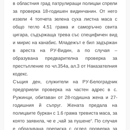
в областния град патрулиращи полицаи спрели
за проверка 18-годишен видинчанин. От него
иззели 4 топчета зелена суха листна маса с
общо тегло 4.51 грама и саморъчно свита
цигара, съдържаща трева със специфичен вид
и мирис на канабис. Младежът е бил задържан
в ареста на РУ-Видин, а по случая –
образувана предварителна проверка за
престъпление по чл.354а, ал.3 от Наказателния
кодекс.
Същия ден, служители на РУ-Белоградчик
предприели проверка на частен адрес в с.
Ружинци, обитаван от 28-годишна жена и 27-
годишния й съпруг. Жената предала на
полицаите буркан с 1.6 грама тревиста маса, за
която заявила, че е „чай за пушене“. По случая
е образувана преписка с оглед проверка за