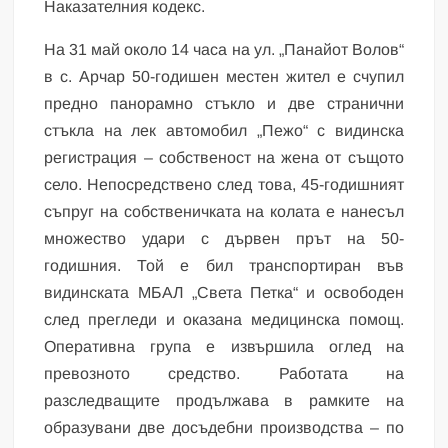
Наказателния кодекс.
На 31 май около 14 часа на ул. „Панайот Волов“
в с. Арчар 50-годишен местен жител е счупил
предно панорамно стъкло и две странични
стъкла на лек автомобил „Пежо“ с видинска
регистрация – собственост на жена от същото
село. Непосредствено след това, 45-годишният
съпруг на собственичката на колата е нанесъл
множество удари с дървен прът на 50-
годишния. Той е бил транспортиран във
видинската МБАЛ „Света Петка“ и освободен
след прегледи и оказана медицинска помощ.
Оперативна група е извършила оглед на
превозното средство. Работата на
разследващите продължава в рамките на
образувани две досъдебни производства – по