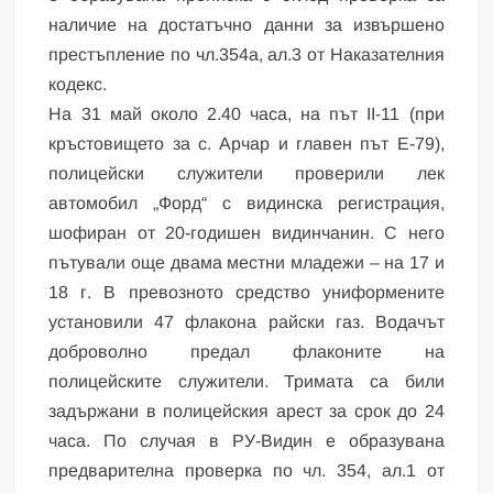
наличие на достатъчно данни за извършено
престъпление по чл.354а, ал.3 от Наказателния
кодекс.
На 31 май около 2.40 часа, на път II-11 (при
кръстовището за с. Арчар и главен път Е-79),
полицейски служители проверили лек
автомобил „Форд“ с видинска регистрация,
шофиран от 20-годишен видинчанин. С него
пътували още двама местни младежи – на 17 и
18 г. В превозното средство униформените
установили 47 флакона райски газ. Водачът
доброволно предал флаконите на
полицейските служители. Тримата са били
задържани в полицейския арест за срок до 24
часа. По случая в РУ-Видин е образувана
предварителна проверка по чл. 354, ал.1 от