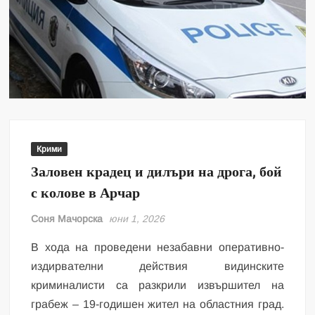
Крими
Заловен крадец и дилъри на дрога, бой
с колове в Арчар
Соня Мачорска
юни 1, 2026
В хода на проведени незабавни оперативно-
издирвателни действия видинските
криминалисти са разкрили извършител на
грабеж – 19-годишен жител на областния град.