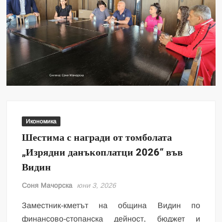
Икономика
Шестима с награди от томболата
„Изрядни данъкоплатци 2026“ във
Видин
Соня Мачорска
юни 3, 2026
Заместник-кметът на община Видин по
финансово-стопанска дейност, бюджет и