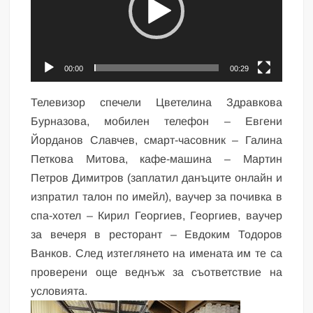
00:00
00:29
Телевизор спечели Цветелина Здравкова
Бурназова, мобилен телефон – Евгени
Йорданов Славчев, смарт-часовник – Галина
Петкова Митова, кафе-машина – Мартин
Петров Димитров (заплатил данъците онлайн и
изпратил талон по имейл), ваучер за почивка в
спа-хотел – Кирил Георгиев, Георгиев, ваучер
за вечеря в ресторант – Евдоким Тодоров
Ванков. След изтеглянето на имената им те са
проверени още веднъж за съответствие на
условията.