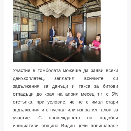
Участие в томболата можеше да заяви всеки
данъкоплатец, заплатил всичките си
задължения за данъци и такса за битови
отпадъци до края на април месец т.г. с 5%
отстъпка, при условие, че не е имал стари
задължения и е пуснал или изпратил талон за
участие. С провеждането на подобни
инициативи община Видин цели повишаване