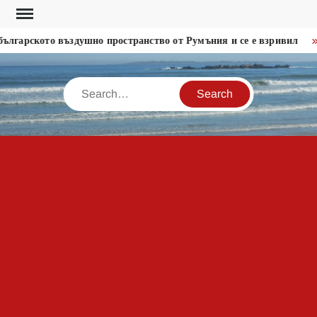
Skip
to
гарското въздушно пространство от Румъния и се е взривил
content
Search