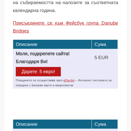
на събираемостта на налозите за съответната
календарна година.
Присъединете се към Фейсбук група Danube
Bridges
Описание
Сума
Моля, подкрепете сайта!
5 EUR
Благодаря Ви!
Плащането се осъществява чрез
ePay.bg
– Интернет системата за
плащане с банкови карти и микросметки
Описание
Сума