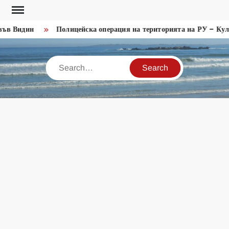
Skip
to
ъв Видин
Полицейска операция на територията на РУ – Кула
content
Search