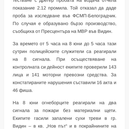
тестване с дрегер пробата на водача отчела
показание 2.12 промила. Той отказал да даде
проба за изследване във ФСМП-Белоградчик.
По случая е образувано бързо производство,
съобщиха от Пресцентъра на МВР във Видин.
За времето от 5 часа на 8 юни до 5 часа тази
сутрин полицейските служители са реагирали
на 8 сигнала. При осъществяване на
контролната си дейност екипите проверили 143
лица и 141 моторни превозни средства. За
констатираните нарушения съставили 16 акта и
46 фиша.
На 8 юни огнеборците реагирали на два
сигнала за пожари без материални щети.
Екипите гасили запалени сухи треви в гр.
Видин – в кв. „Нов път“ и в покрайнините на