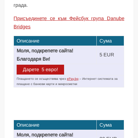
града.
Присъединете се към Фейсбук група Danube
Bridges
Описание
Сума
Моля, подкрепете сайта!
5 EUR
Благодаря Ви!
Плащането се осъществява чрез
ePay.bg
– Интернет системата за
плащане с банкови карти и микросметки
Описание
Сума
Моля, подкрепете сайта!