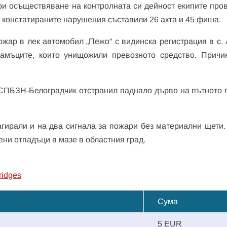
ри осъществяване на контролната си дейност екипите про
а констатираните нарушения съставили 26 акта и 45 фиша.
ожар в лек автомобил „Пежо“ с видинска регистрация в с. 
амъците, които унищожили превозното средство. Причи
РСПБЗН-Белоградчик отстранил паднало дърво на пътното 
гирали и на два сигнала за пожари без материални щети.
ени отпадъци в мазе в областния град.
ridges
Сума
5 EUR