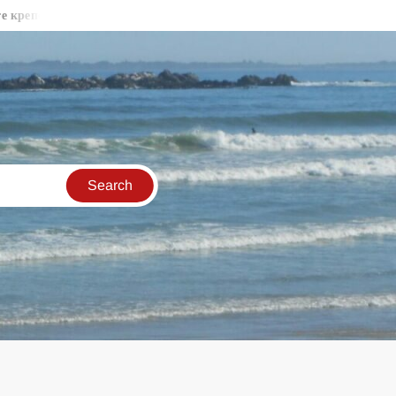
ни стени във Видин
Бракониери продължават да секат държа