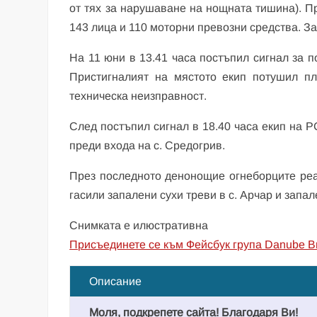
от тях за нарушаване на нощната тишина). П
143 лица и 110 моторни превозни средства. З
На 11 юни в 13.41 часа постъпил сигнал за п
Пристигналият на мястото екип потушил пл
техническа неизправност.
След постъпил сигнал в 18.40 часа екип на 
преди входа на с. Средогрив.
През последното денонощие огнеборците реа
гасили запалени сухи треви в с. Арчар и запал
Снимката е илюстративна
Присъединете се към Фейсбук група Danube B
Описание
Моля, подкрепете сайта! Благодаря Ви!