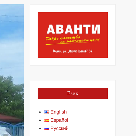
Език
English
Español
Русский