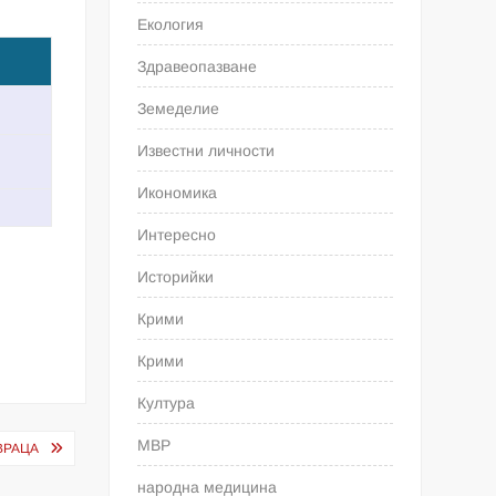
Екология
Здравеопазване
Земеделие
Известни личности
Икономика
Интересно
Историйки
Крими
Крими
Култура
МВР
ВРАЦА
народна медицина