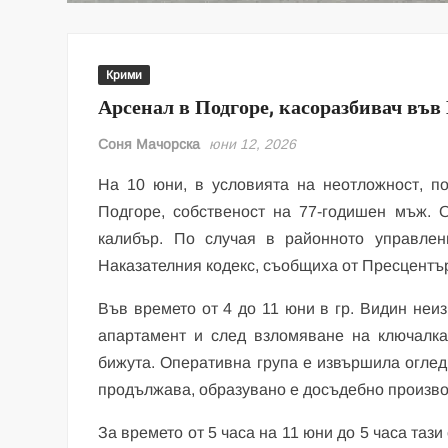
Крими
Арсенал в Подгоре, касоразбивач във
Соня Мачорска
юни 12, 2026
На 10 юни, в условията на неотложност, п
Подгоре, собственост на 77-годишен мъж. 
калибър. По случая в районното управлен
Наказателния кодекс, съобщиха от Пресцентъ
Във времето от 4 до 11 юни в гр. Видин неи
апартамент и след взломяване на ключалка
бижута. Оперативна група е извършила оглед
продължава, образувано е досъдебно произво
За времето от 5 часа на 11 юни до 5 часа таз