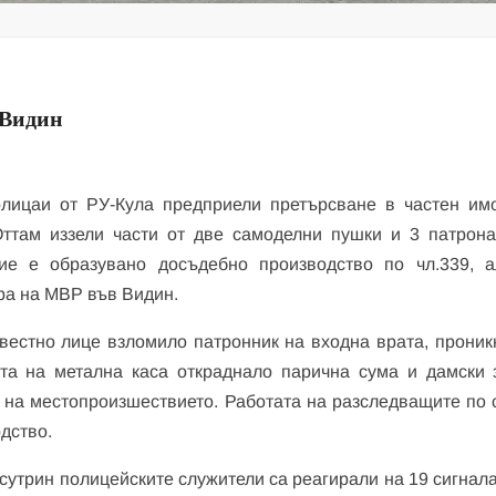
 Видин
олицаи от РУ-Кула предприели претърсване в частен имо
Оттам иззели части от две самоделни пушки и 3 патрона
ие е образувано досъдебно производство по чл.339, а
ра на МВР във Видин.
звестно лице взломило патронник на входна врата, проник
та на метална каса откраднало парична сума и дамски 
 на местопроизшествието. Работата на разследващите по 
дство.
и сутрин полицейските служители са реагирали на 19 сигнал