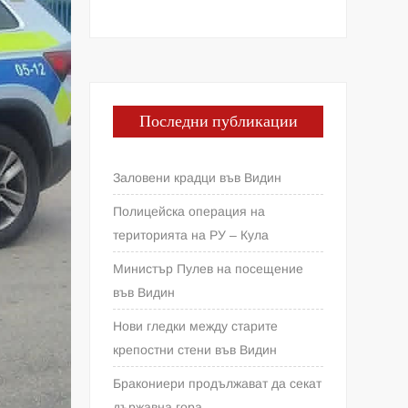
Последни публикации
Заловени крадци във Видин
Полицейска операция на
територията на РУ – Кула
Министър Пулев на посещение
във Видин
Нови гледки между старите
крепостни стени във Видин
Бракониери продължават да секат
държавна гора