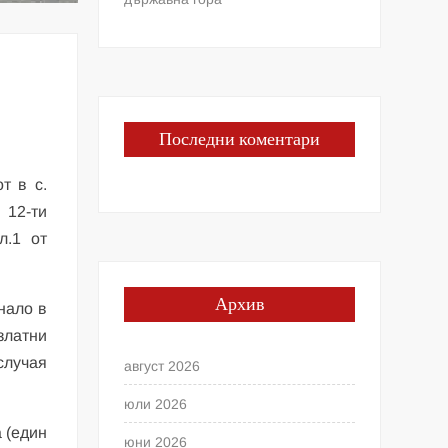
Последни коментари
т в с.
 12-ти
л.1 от
Архив
нало в
златни
случая
август 2026
юли 2026
а (един
юни 2026