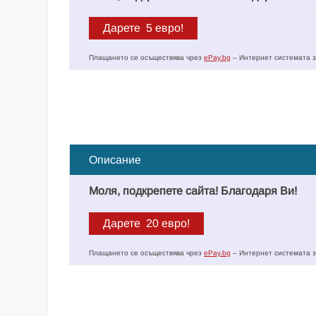
Плащането се осъществява чрез
ePay.bg
– Интернет системата з
Описание
Моля, подкрепете сайта! Благодаря Ви!
Плащането се осъществява чрез
ePay.bg
– Интернет системата з