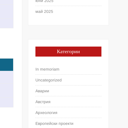
юни 2025
май 2025
Категории
In memoriam
Uncategorized
Аварии
Австрия
Археология
Европейски проекти